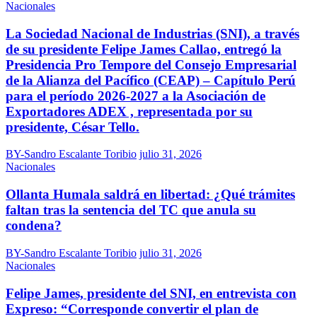
Nacionales
La Sociedad Nacional de Industrias (SNI), a través
de su presidente Felipe James Callao, entregó la
Presidencia Pro Tempore del Consejo Empresarial
de la Alianza del Pacífico (CEAP) – Capítulo Perú
para el período 2026-2027 a la Asociación de
Exportadores ADEX , representada por su
presidente, César Tello.
BY-Sandro Escalante Toribio
julio 31, 2026
Nacionales
Ollanta Humala saldrá en libertad: ¿Qué trámites
faltan tras la sentencia del TC que anula su
condena?
BY-Sandro Escalante Toribio
julio 31, 2026
Nacionales
Felipe James, presidente del SNI, en entrevista con
Expreso: “Corresponde convertir el plan de