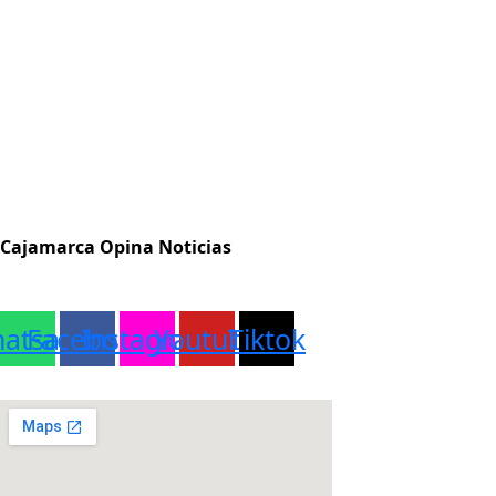
Cajamarca Opina Noticias
atsapp
Facebook
Instagram
Youtube
Tiktok