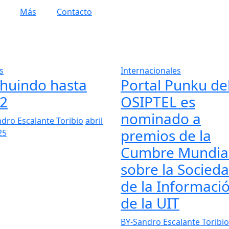
Más
Contacto
s
Internacionales
huindo hasta
Portal Punku de
2
OSIPTEL es
nominado a
dro Escalante Toribio
abril
premios de la
25
Cumbre Mundia
sobre la Socied
de la Informaci
de la UIT
BY-Sandro Escalante Toribio