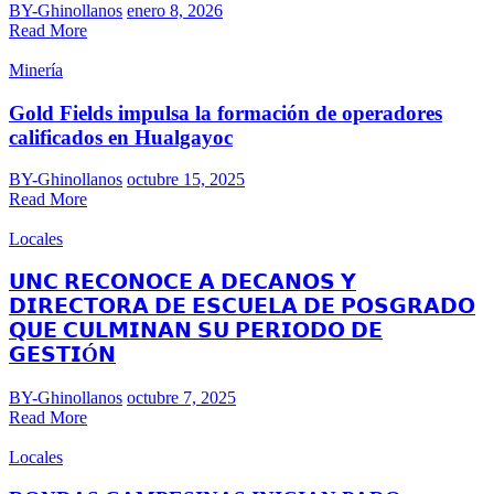
BY-Ghinollanos
enero 8, 2026
Read More
Minería
Gold Fields impulsa la formación de operadores
calificados en Hualgayoc
BY-Ghinollanos
octubre 15, 2025
Read More
Locales
𝗨𝗡𝗖 𝗥𝗘𝗖𝗢𝗡𝗢𝗖𝗘 𝗔 𝗗𝗘𝗖𝗔𝗡𝗢𝗦 𝗬
𝗗𝗜𝗥𝗘𝗖𝗧𝗢𝗥𝗔 𝗗𝗘 𝗘𝗦𝗖𝗨𝗘𝗟𝗔 𝗗𝗘 𝗣𝗢𝗦𝗚𝗥𝗔𝗗𝗢
𝗤𝗨𝗘 𝗖𝗨𝗟𝗠𝗜𝗡𝗔𝗡 𝗦𝗨 𝗣𝗘𝗥𝗜𝗢𝗗𝗢 𝗗𝗘
𝗚𝗘𝗦𝗧𝗜Ó𝗡
BY-Ghinollanos
octubre 7, 2025
Read More
Locales