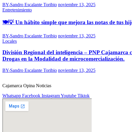
BY-Sandro Escalante Toribio
noviembre 13, 2025
Entretenimiento
🍽️💡 Un hábito simple que mejora las notas de tus hij
BY-Sandro Escalante Toribio
noviembre 13, 2025
Locales
División Regional deI inteligencia – PNP Cajamarca ca
Drogas en la Modalidad de microcomercialización.
BY-Sandro Escalante Toribio
noviembre 13, 2025
Cajamarca Opina Noticias
Whatsapp
Facebook
Instagram
Youtube
Tiktok