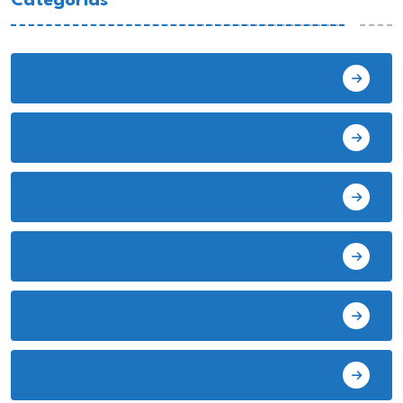
Categorias
Bambamarca
Celendín
Chota
Cutervo
Deportes
EE.UU