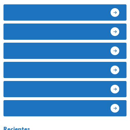
Bambamarca
Celendín
Chota
Cutervo
Deportes
EE.UU
Recientes