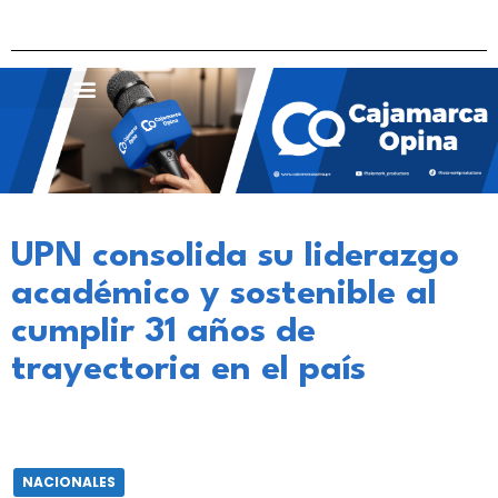
UPN consolida su liderazgo
académico y sostenible al
cumplir 31 años de
trayectoria en el país
NACIONALES