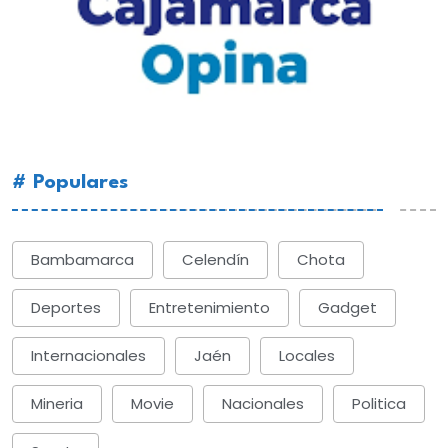
# Populares
Bambamarca
Celendín
Chota
Deportes
Entretenimiento
Gadget
Internacionales
Jaén
Locales
Mineria
Movie
Nacionales
Politica