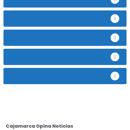
Chota
Cutervo
Deportes
EE.UU
Cajamarca Opina Noticias