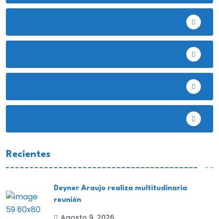
Chota
Cutervo
Deportes
EE.UU
Recientes
Deyner Araujo realiza multitudinaria
reunión
Agosto 9, 2026