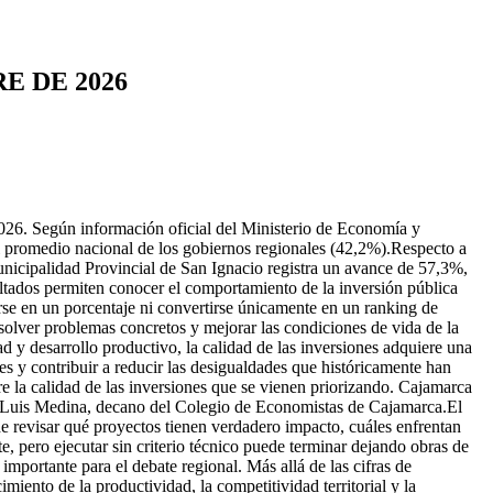
E DE 2026
2026. Según información oficial del Ministerio de Economía y
 promedio nacional de los gobiernos regionales (42,2%).Respecto a
Municipalidad Provincial de San Ignacio registra un avance de 57,3%,
tados permiten conocer el comportamiento de la inversión pública
arse en un porcentaje ni convertirse únicamente en un ranking de
esolver problemas concretos y mejorar las condiciones de vida de la
d y desarrollo productivo, la calidad de las inversiones adquiere una
es y contribuir a reducir las desigualdades que históricamente han
bre la calidad de las inversiones que se vienen priorizando. Cajamarca
osé Luis Medina, decano del Colegio de Economistas de Cajamarca.El
de revisar qué proyectos tienen verdadero impacto, cuáles enfrentan
e, pero ejecutar sin criterio técnico puede terminar dejando obras de
mportante para el debate regional. Más allá de las cifras de
imiento de la productividad, la competitividad territorial y la