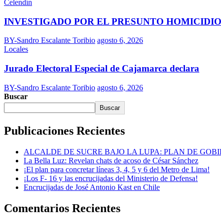
Celendín
INVESTIGADO POR EL PRESUNTO HOMICIDIO
BY-Sandro Escalante Toribio
agosto 6, 2026
Locales
Jurado Electoral Especial de Cajamarca declara
BY-Sandro Escalante Toribio
agosto 6, 2026
Buscar
Buscar
Publicaciones Recientes
ALCALDE DE SUCRE BAJO LA LUPA: PLAN DE GOB
La Bella Luz: Revelan chats de acoso de César Sánchez
¡El plan para concretar líneas 3, 4, 5 y 6 del Metro de Lima!
¡Los F- 16 y las encrucijadas del Ministerio de Defensa!
Encrucijadas de José Antonio Kast en Chile
Comentarios Recientes