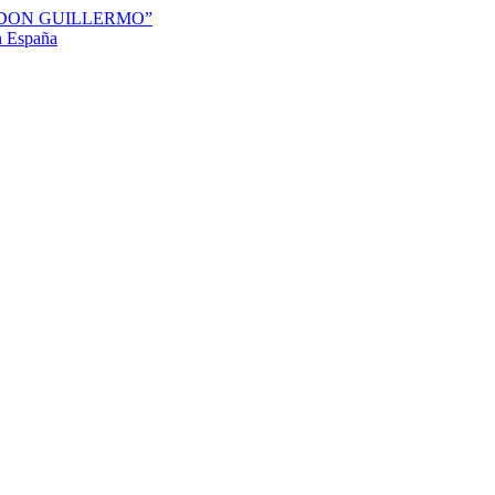
“DON GUILLERMO”
en España