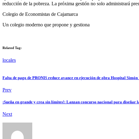
reducción de la pobreza. La próxima gestión no solo administrará pres
Colegio de Economistas de Cajamarca
Un colegio moderno que propone y gestiona
Related Tag:
locales
Falta de pago de PRONIS reduce avance en ejecución de obra Hospital Simón
Prev
¡Sueña en grande y crea sin límites!: Lanzan concurso nacional para dise
Next