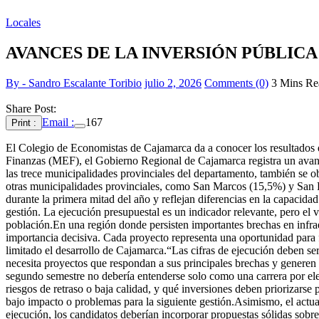
Locales
AVANCES DE LA INVERSIÓN PÚBLICA
By - Sandro Escalante Toribio
julio 2, 2026
Comments (0)
3 Mins Re
Share Post:
Email :
167
Print :
El Colegio de Economistas de Cajamarca da a conocer los resultados d
Finanzas (MEF), el Gobierno Regional de Cajamarca registra un avanc
las trece municipalidades provinciales del departamento, también se o
otras municipalidades provinciales, como San Marcos (15,5%) y San P
durante la primera mitad del año y reflejan diferencias en la capacida
gestión. La ejecución presupuestal es un indicador relevante, pero el 
población.En una región donde persisten importantes brechas en infraes
importancia decisiva. Cada proyecto representa una oportunidad para fo
limitado el desarrollo de Cajamarca.“Las cifras de ejecución deben ser
necesita proyectos que respondan a sus principales brechas y generen
segundo semestre no debería entenderse solo como una carrera por elev
riesgos de retraso o baja calidad, y qué inversiones deben priorizarse
bajo impacto o problemas para la siguiente gestión.Asimismo, el actual
ejecución, los candidatos deberían incorporar propuestas sólidas sobre c