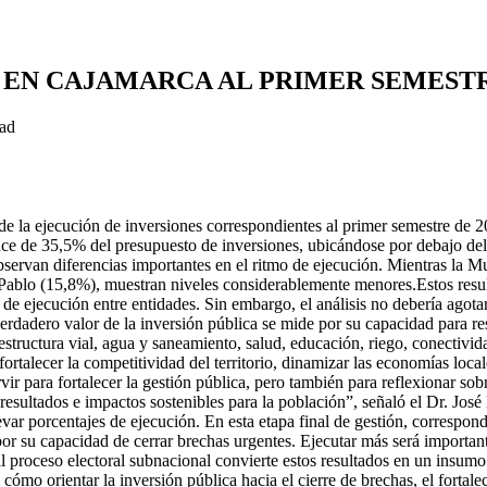
 EN CAJAMARCA AL PRIMER SEMESTR
ad
e la ejecución de inversiones correspondientes al primer semestre de 
e de 35,5% del presupuesto de inversiones, ubicándose por debajo del
bservan diferencias importantes en el ritmo de ejecución. Mientras la 
ablo (15,8%), muestran niveles considerablemente menores.Estos resul
d de ejecución entre entidades. Sin embargo, el análisis no debería agot
verdadero valor de la inversión pública se mide por su capacidad para r
tructura vial, agua y saneamiento, salud, educación, riego, conectivida
rtalecer la competitividad del territorio, dinamizar las economías local
vir para fortalecer la gestión pública, pero también para reflexionar so
 resultados e impactos sostenibles para la población”, señaló el Dr. J
ar porcentajes de ejecución. En esta etapa final de gestión, correspon
 por su capacidad de cerrar brechas urgentes. Ejecutar más será important
 proceso electoral subnacional convierte estos resultados en un insumo i
ómo orientar la inversión pública hacia el cierre de brechas, el fortalec