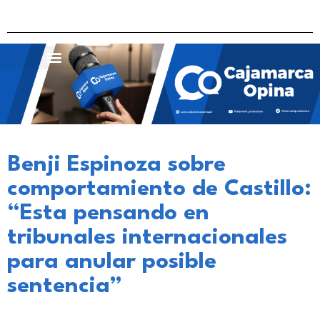
Benji Espinoza sobre
comportamiento de Castillo:
“Esta pensando en
tribunales internacionales
para anular posible
sentencia”