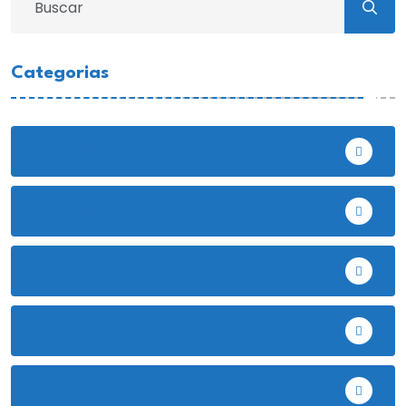
Categorias
Bambamarca
Celendín
Chota
Cutervo
Deportes