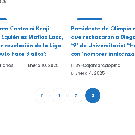
2025
ES
DEPORTES
en Castro ni Kenji
Presidente de Olimpia 
 ¿quién es Matías Lazo,
que rechazaron a Diego
r revelación de la Liga
‘9’ de Universitario: “
butó hace 3 años?
con ‘nombres inalcanza
llanos
Enero 10, 2025
BY-Cajamarcaopina
Enero 4, 2025
1
2
3