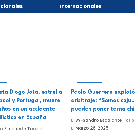
cionales
Internacionales
ES
DEPORTES
ista Diogo Jota, estrella
Paolo Guerrero explotó
pool y Portugal, muere
arbitraje: “Somos coju
años en un accidente
pueden poner terna ch
lístico en España
BY-Sandro Escalante Torib
Marzo 26, 2025
o Escalante Toribio