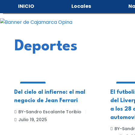
INICIO
Locales
Na
Deportes
DEPORTES
DEPORT
Del cielo al infierno: el mal
El futbol
negocio de Jean Ferrari
del Liver
a los 28 
BY-Sandro Escalante Toribio
automovi
Julio 19, 2025
BY-Sandr