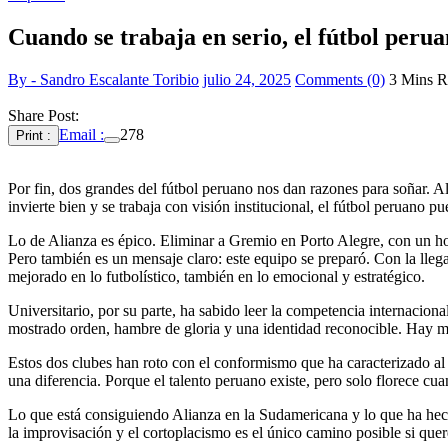
Cuando se trabaja en serio, el fútbol peru
By - Sandro Escalante Toribio
julio 24, 2025
Comments (0)
3 Mins R
Share Post:
Email :
278
Print :
Por fin, dos grandes del fútbol peruano nos dan razones para soñar. A
invierte bien y se trabaja con visión institucional, el fútbol peruano p
Lo de Alianza es épico. Eliminar a Gremio en Porto Alegre, con un ho
Pero también es un mensaje claro: este equipo se preparó. Con la lleg
mejorado en lo futbolístico, también en lo emocional y estratégico.
Universitario, por su parte, ha sabido leer la competencia internaciona
mostrado orden, hambre de gloria y una identidad reconocible. Hay mé
Estos dos clubes han roto con el conformismo que ha caracterizado al
una diferencia. Porque el talento peruano existe, pero solo florece cua
Lo que está consiguiendo Alianza en la Sudamericana y lo que ha hecho
la improvisación y el cortoplacismo es el único camino posible si que