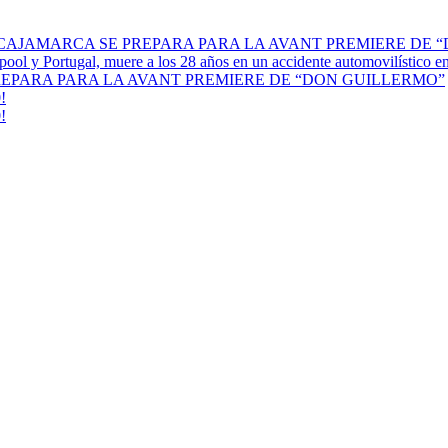
 CAJAMARCA SE PREPARA PARA LA AVANT PREMIERE DE 
erpool y Portugal, muere a los 28 años en un accidente automovilístico 
REPARA PARA LA AVANT PREMIERE DE “DON GUILLERMO”
!
!