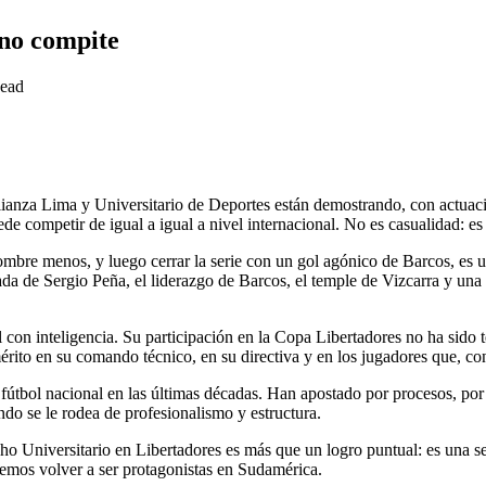
ano compite
ead
lianza Lima y Universitario de Deportes están demostrando, con actuacio
uede competir de igual a igual a nivel internacional. No es casualidad: e
mbre menos, y luego cerrar la serie con un gol agónico de Barcos, es u
ada de Sergio Peña, el liderazgo de Barcos, el temple de Vizcarra y una
l con inteligencia. Su participación en la Copa Libertadores no ha sido t
rito en su comando técnico, en su directiva y en los jugadores que, con
 fútbol nacional en las últimas décadas. Han apostado por procesos, po
ndo se le rodea de profesionalismo y estructura.
 Universitario en Libertadores es más que un logro puntual: es una señ
remos volver a ser protagonistas en Sudamérica.