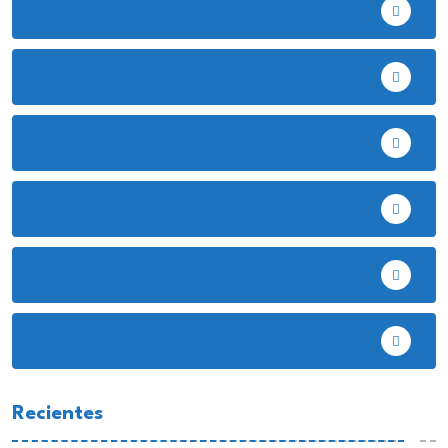
Bambamarca
Celendín
Chota
Cutervo
Deportes
EE.UU
Recientes