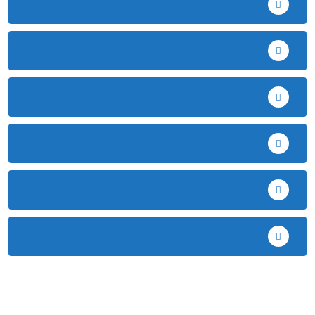
Bambamarca
Celendín
Chota
Cutervo
Deportes
EE.UU