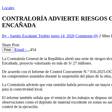
Locales
CONTRALORÍA ADVIERTE RIESGOS G
ENCAÑADA
By - Sandro Escalante Toribio
enero 14, 2026
Comments (0)
2 Mins 
Share Post:
Email :
454
Print :
La Contraloría General de la República alertó una serie de riesgos téc
Encañada, proyecto valorizado en más de S/ 27 millones.
De acuerdo con el Informe de Control Concurrente N.° 016-2025-OCI/
los compromisos asumidos durante la suspensión del plazo de la obra, a
La Contraloría advierte que esta omisión habría provocado un mayor de
para la conectividad local.
El informe también señala que el reinicio de los trabajos se dispuso si
observaciones como el depósito de material excedente en zonas no autor
control de la ejecución.