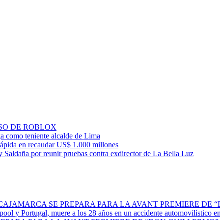
SO DE ROBLOX
ga como teniente alcalde de Lima
ápida en recaudar US$ 1.000 millones
 Saldaña por reunir pruebas contra exdirector de La Bella Luz
 CAJAMARCA SE PREPARA PARA LA AVANT PREMIERE DE 
erpool y Portugal, muere a los 28 años en un accidente automovilístico 