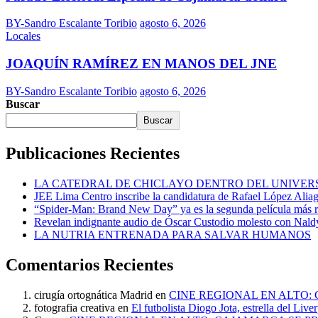
BY-Sandro Escalante Toribio
agosto 6, 2026
Locales
JOAQUÍN RAMÍREZ EN MANOS DEL JNE
BY-Sandro Escalante Toribio
agosto 6, 2026
Buscar
Buscar
Publicaciones Recientes
LA CATEDRAL DE CHICLAYO DENTRO DEL UNIVER
JEE Lima Centro inscribe la candidatura de Rafael López Alia
“Spider-Man: Brand New Day” ya es la segunda película más r
Revelan indignante audio de Óscar Custodio molesto con Naldy
LA NUTRIA ENTRENADA PARA SALVAR HUMANOS
Comentarios Recientes
cirugía ortognática Madrid
en
CINE REGIONAL EN ALTO:
fotografia creativa
en
El futbolista Diogo Jota, estrella del Liv