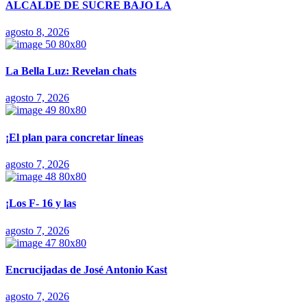
ALCALDE DE SUCRE BAJO LA
agosto 8, 2026
La Bella Luz: Revelan chats
agosto 7, 2026
¡El plan para concretar líneas
agosto 7, 2026
¡Los F- 16 y las
agosto 7, 2026
Encrucijadas de José Antonio Kast
agosto 7, 2026