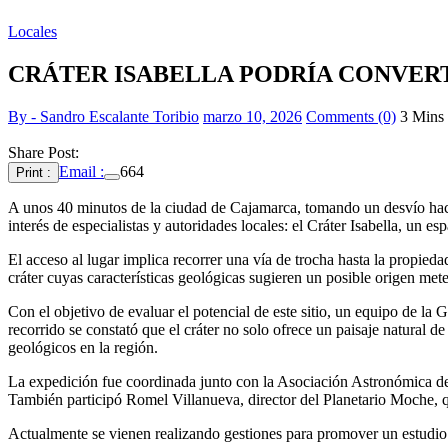
Locales
CRÁTER ISABELLA PODRÍA CONVERT
By - Sandro Escalante Toribio
marzo 10, 2026
Comments (0)
3 Mins
Share Post:
Email :
664
Print :
A unos 40 minutos de la ciudad de Cajamarca, tomando un desvío haci
interés de especialistas y autoridades locales: el Cráter Isabella, un es
El acceso al lugar implica recorrer una vía de trocha hasta la propie
cráter cuyas características geológicas sugieren un posible origen meteo
Con el objetivo de evaluar el potencial de este sitio, un equipo de la
recorrido se constató que el cráter no solo ofrece un paisaje natural 
geológicos en la región.
La expedición fue coordinada junto con la Asociación Astronómica de 
También participó Romel Villanueva, director del Planetario Moche, qu
Actualmente se vienen realizando gestiones para promover un estudio c