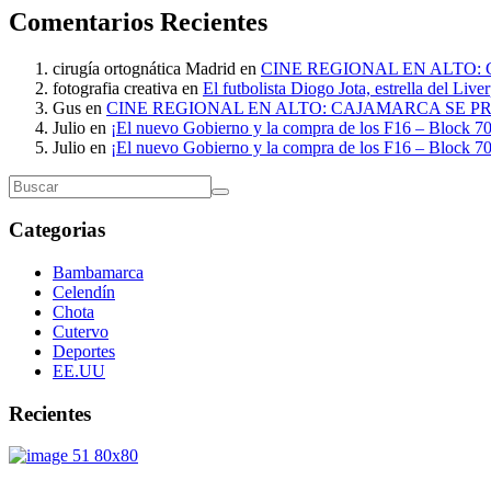
Comentarios Recientes
cirugía ortognática Madrid
en
CINE REGIONAL EN ALTO:
fotografia creativa
en
El futbolista Diogo Jota, estrella del Liv
Gus
en
CINE REGIONAL EN ALTO: CAJAMARCA SE P
Julio
en
¡El nuevo Gobierno y la compra de los F16 – Block 70
Julio
en
¡El nuevo Gobierno y la compra de los F16 – Block 70
Categorias
Bambamarca
Celendín
Chota
Cutervo
Deportes
EE.UU
Recientes