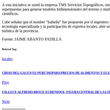
A esta iniciativa se sumó la empresa TMS Servicios Topográficos, enca
superpuestas para generar modelos tridimensionales del terreno y medici
científicos.
Cabe señalar que el nombre “Isabella” fue propuesto por el ingeniero
tecnología especializada y la participación de expertos locales, abre u
turística de la provincia.
Fuente: JAIME ABANTO PADILLA
Related Tag:
locales
CRISIS DEL GAS EN EL PERÚ DISPARA PRECIOS DE ALIMENTOS Y ELE
Prev
FALLECE ALFREDO BRYCE ECHENIQUE, FIGURA CENTRAL DE LA LIT
Next