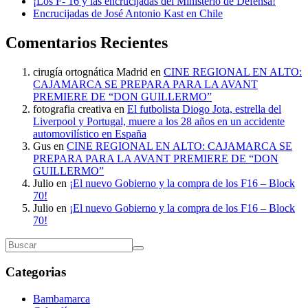
¡Los F- 16 y las encrucijadas del Ministerio de Defensa!
Encrucijadas de José Antonio Kast en Chile
Comentarios Recientes
cirugía ortognática Madrid
en
CINE REGIONAL EN ALTO:
CAJAMARCA SE PREPARA PARA LA AVANT
PREMIERE DE “DON GUILLERMO”
fotografia creativa
en
El futbolista Diogo Jota, estrella del
Liverpool y Portugal, muere a los 28 años en un accidente
automovilístico en España
Gus
en
CINE REGIONAL EN ALTO: CAJAMARCA SE
PREPARA PARA LA AVANT PREMIERE DE “DON
GUILLERMO”
Julio
en
¡El nuevo Gobierno y la compra de los F16 – Block
70!
Julio
en
¡El nuevo Gobierno y la compra de los F16 – Block
70!
Categorias
Bambamarca