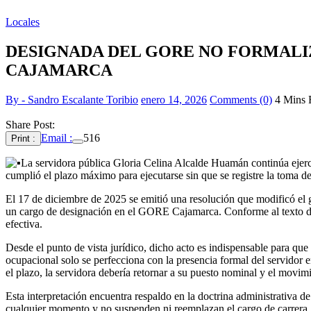
Locales
DESIGNADA DEL GORE NO FORMALIZ
CAJAMARCA
By - Sandro Escalante Toribio
enero 14, 2026
Comments (0)
4 Mins 
Share Post:
Email :
516
Print :
La servidora pública Gloria Celina Alcalde Huamán continúa eje
cumplió el plazo máximo para ejecutarse sin que se registre la toma d
El 17 de diciembre de 2025 se emitió una resolución que modificó el 
un cargo de designación en el GORE Cajamarca. Conforme al texto de l
efectiva.
Desde el punto de vista jurídico, dicho acto es indispensable para que 
ocupacional solo se perfecciona con la presencia formal del servidor e
el plazo, la servidora debería retornar a su puesto nominal y el movimi
Esta interpretación encuentra respaldo en la doctrina administrativa
cualquier momento y no suspenden ni reemplazan el cargo de carrera. 