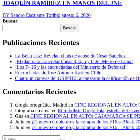
JOAQUÍN RAMÍREZ EN MANOS DEL JNE
BY-Sandro Escalante Toribio
agosto 6, 2026
Buscar
Buscar
Publicaciones Recientes
La Bella Luz: Revelan chats de acoso de César Sánchez
¡El plan para concretar líneas 3, 4, 5 y 6 del Metro de Lima!
¡Los F- 16 y las encrucijadas del Ministerio de Defensa!
Encrucijadas de José Antonio Kast en Chile
Cuatro iniciativas del OSIPTEL alcanzaron la calificación de 
Comentarios Recientes
cirugía ortognática Madrid
en
CINE REGIONAL EN ALTO:
fotografia creativa
en
El futbolista Diogo Jota, estrella del Liv
Gus
en
CINE REGIONAL EN ALTO: CAJAMARCA SE P
Julio
en
¡El nuevo Gobierno y la compra de los F16 – Block 70
Julio
en
¡El nuevo Gobierno y la compra de los F16 – Block 70