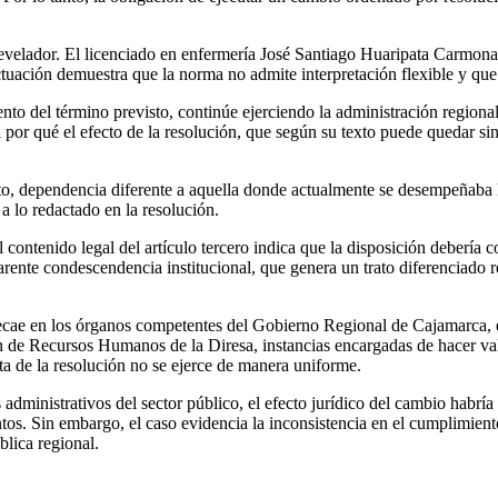
 revelador. El licenciado en enfermería José Santiago Huaripata Carmon
ctuación demuestra que la norma no admite interpretación flexible y que 
to del término previsto, continúe ejerciendo la administración regional
el por qué el efecto de la resolución, que según su texto puede quedar si
o, dependencia diferente a aquella donde actualmente se desempeñaba l
 lo redactado en la resolución.
l contenido legal del artículo tercero indica que la disposición debería 
arente condescendencia institucional, que genera un trato diferenciado r
n recae en los órganos competentes del Gobierno Regional de Cajamarc
n de Recursos Humanos de la Diresa, instancias encargadas de hacer val
ta de la resolución no se ejerce de manera uniforme.
s administrativos del sector público, el efecto jurídico del cambio habr
tos. Sin embargo, el caso evidencia la inconsistencia en el cumplimien
blica regional.