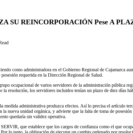
A SU REINCORPORACIÓN Pese A PLAZ
Read
rciendo como administradora en el Gobierno Regional de Cajamarca aun
e posesión requerida en la Dirección Regional de Salud.
grupo ocupacional de varios servidores de la administración pública re
a resolución, los servidores incluidos tenían un plazo de diez días há
la medida administrativa produzca efectos. Así lo precisa el artículo ter
n la nueva unidad orgánica, y advierte que la falta de toma de posesión
ento quedaría sin validez operativa.
 de SERVIR, que establece que los cargos de confianza como el que ocup
Por lo tanto, la obligación de ejecutar un cambio ordenado por resoluc