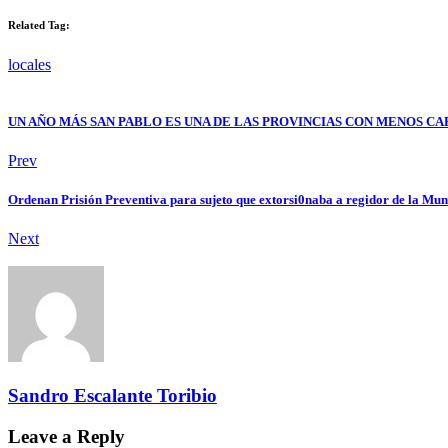
Related Tag:
locales
UN AÑO MÁS SAN PABLO ES UNA DE LAS PROVINCIAS CON MENOS CA
Prev
Ordenan Prisión Preventiva para sujeto que extorsi0naba a regidor de la M
Next
Sandro Escalante Toribio
Leave a Reply