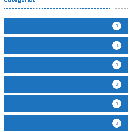
Categorias
Bambamarca
Celendín
Chota
Cutervo
Deportes
EE.UU