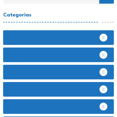
Categorias
Bambamarca
Celendín
Chota
Cutervo
Deportes