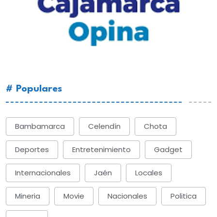
# Populares
Bambamarca
Celendín
Chota
Deportes
Entretenimiento
Gadget
Internacionales
Jaén
Locales
Mineria
Movie
Nacionales
Politica