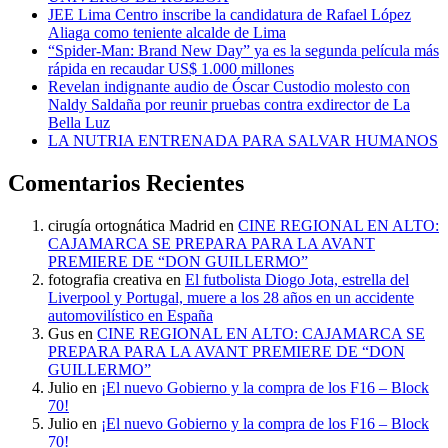
JEE Lima Centro inscribe la candidatura de Rafael López
Aliaga como teniente alcalde de Lima
“Spider-Man: Brand New Day” ya es la segunda película más
rápida en recaudar US$ 1.000 millones
Revelan indignante audio de Óscar Custodio molesto con
Naldy Saldaña por reunir pruebas contra exdirector de La
Bella Luz
LA NUTRIA ENTRENADA PARA SALVAR HUMANOS
Comentarios Recientes
cirugía ortognática Madrid
en
CINE REGIONAL EN ALTO:
CAJAMARCA SE PREPARA PARA LA AVANT
PREMIERE DE “DON GUILLERMO”
fotografia creativa
en
El futbolista Diogo Jota, estrella del
Liverpool y Portugal, muere a los 28 años en un accidente
automovilístico en España
Gus
en
CINE REGIONAL EN ALTO: CAJAMARCA SE
PREPARA PARA LA AVANT PREMIERE DE “DON
GUILLERMO”
Julio
en
¡El nuevo Gobierno y la compra de los F16 – Block
70!
Julio
en
¡El nuevo Gobierno y la compra de los F16 – Block
70!