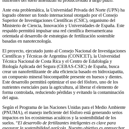
nutrientes del suelo amenazan su productividad a largo plazo.
Ante esta problemática, la Universidad Privada del Norte (UPN) ha
logrado obtener un fondo internacional otorgado por el Consejo
Superior de Investigaciones Científicas (CSIC), organismo del
Ministerio de Ciencia, Innovación y Universidades de España. Este
respaldo permitirá impulsar una red científica iberoamericana
orientada al desarrollo de estrategias de fertilización sostenible
basadas en nanotecnología.
El proyecto, ejecutado junto al Consejo Nacional de Investigaciones
Científicas y Técnicas de Argentina (CONICET), la Universidad
Técnica Nacional de Costa Rica y el Centro de Edafología y
Biología Aplicada del Segura (CEBAS-CSIC) de España, busca
crear un nanofertilizante de alta eficiencia basado en hidroxiapatita,
un compuesto mineral biocompatible presente en huesos y dientes.
Este desarrollo permitirá optimizar el uso del fósforo, uno de los
nutrientes esenciales para la agricultura, al liberar el elemento de
forma controlada, reduciendo pérdidas y evitando la contaminación
del agua.
Según el Programa de las Naciones Unidas para el Medio Ambiente
(PNUMA), el manejo ineficiente del fósforo está generando serios
impactos en los ecosistemas acuáticos y la sostenibilidad de los
suelos. “
El desarrollo de fertilizantes inteligentes es clave para
asegurar la sostenibilidad agrícola. Nuestro objetivo es aprovechar