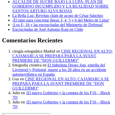
ALCALDE DE SUCRE BAJO LA LUPA: PLAN DE
GOBIERNO INCUMPLIDO Y LA REALIDAD SOBRE
SANTOS ARTURO ALVA ROJAS
La Bella Luz: Revelan chats de acoso de César Sánchez
¡El plan para concretar líneas 3, 4, 5 y 6 del Metro de Lima!
¡Los F- 16 y las encrucijadas del Ministerio de Defensa!
Encrucijadas de José Antonio Kast en Chile
Comentarios Recientes
cirugía ortognática Madrid
en
CINE REGIONAL EN ALTO:
CAJAMARCA SE PREPARA PARA LA AVANT
PREMIERE DE “DON GUILLERMO”
fotografia creativa
en
El futbolista Diogo Jota, estrella del
Liverpool y Portugal, muere a los 28 años en un accidente
automovilístico en España
Gus
en
CINE REGIONAL EN ALTO: CAJAMARCA SE
PREPARA PARA LA AVANT PREMIERE DE “DON
GUILLERMO”
Julio
en
¡El nuevo Gobierno y la compra de los F16 – Block
70!
Julio
en
¡El nuevo Gobierno y la compra de los F16 – Block
70!