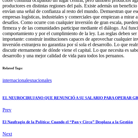
cobre continúa ocupando un lugar central, pero también productos agr
productores en distintas regiones del país. Existe además un benefici
envían una señal de confianza al resto del mundo. Demuestran que ese 
empresas logísticas, industriales y comerciales que empiezan a mirar 
desafíos. Como ocurre con cualquier inversión de gran escala, pueden s
firmeza y de las comunidades participar mediante el diálogo. Así func
comportamiento y por el cumplimiento de la ley. Las reglas deben ser 
importante: construir instituciones capaces de aprovechar cualquier in
inversión extranjera no garantiza por sí sola el desarrollo. Lo que rea
discutir eternamente de dónde viene el capital. Lo que necesita es sab
desarrollo y una mejor calidad de vida para todos los peruanos.
Related Tags:
internacionales
nacionales
EL NEUROCIRUJANO QUE RENUNCIÓ A SU SALARIO PARA OPERAR GRA
Prev
El Naufragio de la Política: Cuando el “Pan y Circo” Desplaza a la Gestión
Next