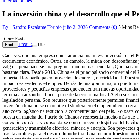
Internacionales
La inversión china y el desarrollo que el P
By - Sandro Escalante Toribio
julio 2, 2026
Comments (0)
5 Mins Re
Share Post:
Email :
185
Print :
Cada vez que una empresa china anuncia una nueva inversión en el Pe
crecimiento económico. Otros, en cambio, la miran con desconfianza y
valga la pena hacerse una pregunta mucho más sencilla: ¿Qué ha cambia
bastante clara. Desde 2013, China es el principal socio comercial del 
minería. Hoy participa en proyectos de energía, electricidad, infraest
impacto es evidente: el empleo.Detrás de una gran mina, un puerto mod
proveedores y pequeñas empresas que encuentran nuevas oportunidades
termina alcanzando a buena parte de la economía local.A ello se suma
legislación peruana. Son recursos que posteriormente permiten financi
inversión china no se encuentre ni siquiera en el empleo ni en la recau
alto costo logístico ha reducido la competitividad del país. No basta c
puesta en marcha del Puerto de Chancay representa mucho más que una 
conexión con Asia y consolidarse como un centro logístico del Pacífi
generación y transmisión eléctrica, minería y energía. Son proyectos
más favorables para el desarrollo industrial.Una mejor infraestructur