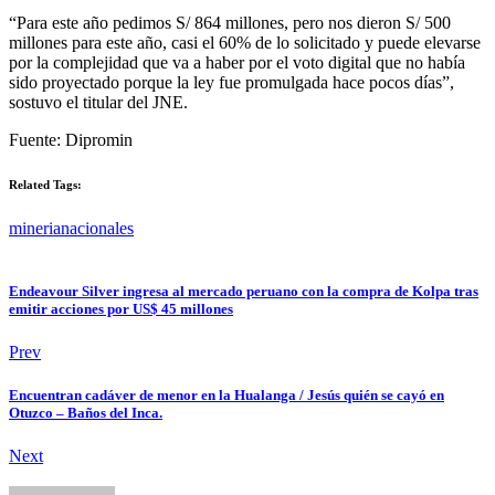
“Para este año pedimos S/ 864 millones, pero nos dieron S/ 500
millones para este año, casi el 60% de lo solicitado y puede elevarse
por la complejidad que va a haber por el voto digital que no había
sido proyectado porque la ley fue promulgada hace pocos días”,
sostuvo el titular del JNE.
Fuente: Dipromin
Related Tags:
mineria
nacionales
Endeavour Silver ingresa al mercado peruano con la compra de Kolpa tras
emitir acciones por US$ 45 millones
Prev
Encuentran cadáver de menor en la Hualanga / Jesús quién se cayó en
Otuzco – Baños del Inca.
Next