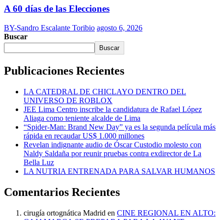
A 60 días de las Elecciones
BY-Sandro Escalante Toribio
agosto 6, 2026
Buscar
Buscar
Publicaciones Recientes
LA CATEDRAL DE CHICLAYO DENTRO DEL
UNIVERSO DE ROBLOX
JEE Lima Centro inscribe la candidatura de Rafael López
Aliaga como teniente alcalde de Lima
“Spider-Man: Brand New Day” ya es la segunda película más
rápida en recaudar US$ 1.000 millones
Revelan indignante audio de Óscar Custodio molesto con
Naldy Saldaña por reunir pruebas contra exdirector de La
Bella Luz
LA NUTRIA ENTRENADA PARA SALVAR HUMANOS
Comentarios Recientes
cirugía ortognática Madrid
en
CINE REGIONAL EN ALTO: