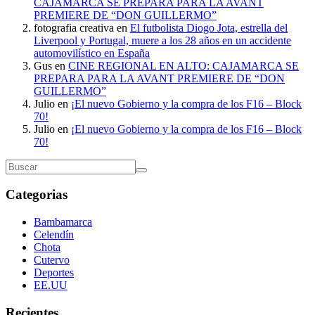
CAJAMARCA SE PREPARA PARA LA AVANT
PREMIERE DE “DON GUILLERMO”
fotografia creativa
en
El futbolista Diogo Jota, estrella del
Liverpool y Portugal, muere a los 28 años en un accidente
automovilístico en España
Gus
en
CINE REGIONAL EN ALTO: CAJAMARCA SE
PREPARA PARA LA AVANT PREMIERE DE “DON
GUILLERMO”
Julio
en
¡El nuevo Gobierno y la compra de los F16 – Block
70!
Julio
en
¡El nuevo Gobierno y la compra de los F16 – Block
70!
Categorias
Bambamarca
Celendín
Chota
Cutervo
Deportes
EE.UU
Recientes