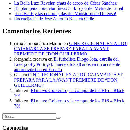
La Bella Luz: Revelan chats de acoso de César Sánchez
¡El plan para concretar líneas 3, 4, 5 y 6 del Metro de Lima!
¡Los F- 16 y las encrucijadas del Ministerio de Defensa!
Encrucijadas de José Antonio Kast en Chile
Comentarios Recientes
cirugía ortognática Madrid
en
CINE REGIONAL EN ALTO:
CAJAMARCA SE PREPARA PARA LA AVANT
PREMIERE DE “DON GUILLERMO”
fotografia creativa
en
El futbolista Diogo Jota, estrella del
Liverpool y Portugal, muere a los 28 años en un accidente
automovilístico en España
Gus
en
CINE REGIONAL EN ALTO: CAJAMARCA SE
PREPARA PARA LA AVANT PREMIERE DE “DON
GUILLERMO”
Julio
en
¡El nuevo Gobierno y la compra de los F16 – Block
70!
Julio
en
¡El nuevo Gobierno y la compra de los F16 – Block
70!
Categorias