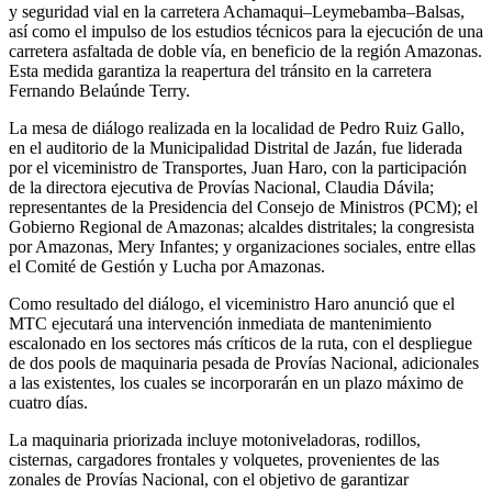
y seguridad vial en la carretera Achamaqui–Leymebamba–Balsas,
así como el impulso de los estudios técnicos para la ejecución de una
carretera asfaltada de doble vía, en beneficio de la región Amazonas.
Esta medida garantiza la reapertura del tránsito en la carretera
Fernando Belaúnde Terry.
La mesa de diálogo realizada en la localidad de Pedro Ruiz Gallo,
en el auditorio de la Municipalidad Distrital de Jazán, fue liderada
por el viceministro de Transportes, Juan Haro, con la participación
de la directora ejecutiva de Provías Nacional, Claudia Dávila;
representantes de la Presidencia del Consejo de Ministros (PCM); el
Gobierno Regional de Amazonas; alcaldes distritales; la congresista
por Amazonas, Mery Infantes; y organizaciones sociales, entre ellas
el Comité de Gestión y Lucha por Amazonas.
Como resultado del diálogo, el viceministro Haro anunció que el
MTC ejecutará una intervención inmediata de mantenimiento
escalonado en los sectores más críticos de la ruta, con el despliegue
de dos pools de maquinaria pesada de Provías Nacional, adicionales
a las existentes, los cuales se incorporarán en un plazo máximo de
cuatro días.
La maquinaria priorizada incluye motoniveladoras, rodillos,
cisternas, cargadores frontales y volquetes, provenientes de las
zonales de Provías Nacional, con el objetivo de garantizar