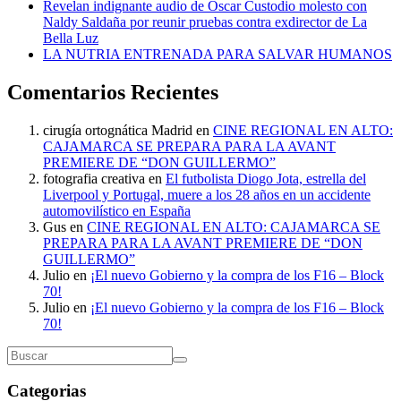
Revelan indignante audio de Óscar Custodio molesto con
Naldy Saldaña por reunir pruebas contra exdirector de La
Bella Luz
LA NUTRIA ENTRENADA PARA SALVAR HUMANOS
Comentarios Recientes
cirugía ortognática Madrid
en
CINE REGIONAL EN ALTO:
CAJAMARCA SE PREPARA PARA LA AVANT
PREMIERE DE “DON GUILLERMO”
fotografia creativa
en
El futbolista Diogo Jota, estrella del
Liverpool y Portugal, muere a los 28 años en un accidente
automovilístico en España
Gus
en
CINE REGIONAL EN ALTO: CAJAMARCA SE
PREPARA PARA LA AVANT PREMIERE DE “DON
GUILLERMO”
Julio
en
¡El nuevo Gobierno y la compra de los F16 – Block
70!
Julio
en
¡El nuevo Gobierno y la compra de los F16 – Block
70!
Categorias