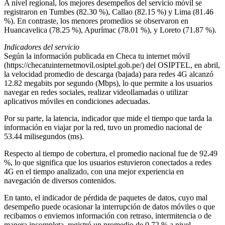
A nivel regional, los mejores desempeños del servicio móvil se
registraron en Tumbes (82.30 %), Callao (82.15 %) y Lima (81.46
%). En contraste, los menores promedios se observaron en
Huancavelica (78.25 %), Apurímac (78.01 %), y Loreto (71.87 %).
Indicadores del servicio
Según la información publicada en Checa tu internet móvil
(https://checatuinternetmovil.osiptel.gob.pe/) del OSIPTEL, en abril,
la velocidad promedio de descarga (bajada) para redes 4G alcanzó
12.82 megabits por segundo (Mbps), lo que permite a los usuarios
navegar en redes sociales, realizar videollamadas o utilizar
aplicativos móviles en condiciones adecuadas.
Por su parte, la latencia, indicador que mide el tiempo que tarda la
información en viajar por la red, tuvo un promedio nacional de
53.44 milisegundos (ms).
Respecto al tiempo de cobertura, el promedio nacional fue de 92.49
%, lo que significa que los usuarios estuvieron conectados a redes
4G en el tiempo analizado, con una mejor experiencia en
navegación de diversos contenidos.
En tanto, el indicador de pérdida de paquetes de datos, cuyo mal
desempeño puede ocasionar la interrupción de datos móviles o que
recibamos o enviemos información con retraso, intermitencia o de
manera incompleta, registró un promedio de 0.72 % a nivel