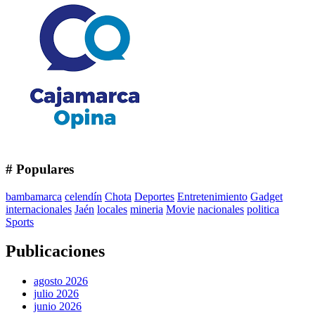
# Populares
bambamarca
celendín
Chota
Deportes
Entretenimiento
Gadget
internacionales
Jaén
locales
mineria
Movie
nacionales
politica
Sports
Publicaciones
agosto 2026
julio 2026
junio 2026