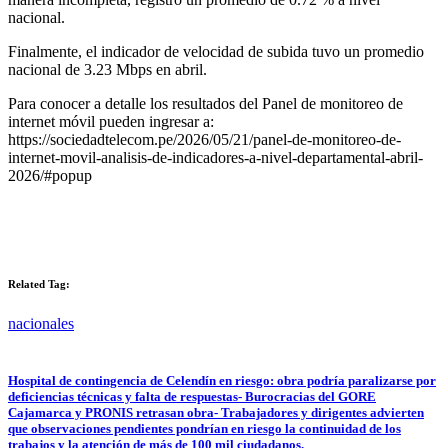
nacional.
Finalmente, el indicador de velocidad de subida tuvo un promedio
nacional de 3.23 Mbps en abril.
Para conocer a detalle los resultados del Panel de monitoreo de
internet móvil pueden ingresar a:
https://sociedadtelecom.pe/2026/05/21/panel-de-monitoreo-de-
internet-movil-analisis-de-indicadores-a-nivel-departamental-abril-
2026/#popup
Related Tag:
nacionales
Hospital de contingencia de Celendín en riesgo: obra podría paralizarse por
deficiencias técnicas y falta de respuestas- Burocracias del GORE
Cajamarca y PRONIS retrasan obra- Trabajadores y dirigentes advierten
que observaciones pendientes pondrían en riesgo la continuidad de los
trabajos y la atención de más de 100 mil ciudadanos.