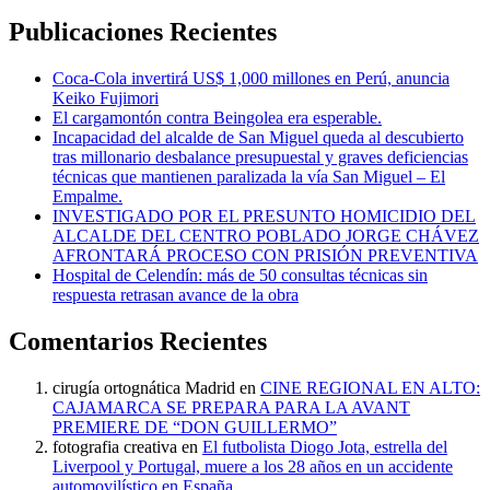
Publicaciones Recientes
Coca-Cola invertirá US$ 1,000 millones en Perú, anuncia
Keiko Fujimori
El cargamontón contra Beingolea era esperable.
Incapacidad del alcalde de San Miguel queda al descubierto
tras millonario desbalance presupuestal y graves deficiencias
técnicas que mantienen paralizada la vía San Miguel – El
Empalme.
INVESTIGADO POR EL PRESUNTO HOMICIDIO DEL
ALCALDE DEL CENTRO POBLADO JORGE CHÁVEZ
AFRONTARÁ PROCESO CON PRISIÓN PREVENTIVA
Hospital de Celendín: más de 50 consultas técnicas sin
respuesta retrasan avance de la obra
Comentarios Recientes
cirugía ortognática Madrid
en
CINE REGIONAL EN ALTO:
CAJAMARCA SE PREPARA PARA LA AVANT
PREMIERE DE “DON GUILLERMO”
fotografia creativa
en
El futbolista Diogo Jota, estrella del
Liverpool y Portugal, muere a los 28 años en un accidente
automovilístico en España