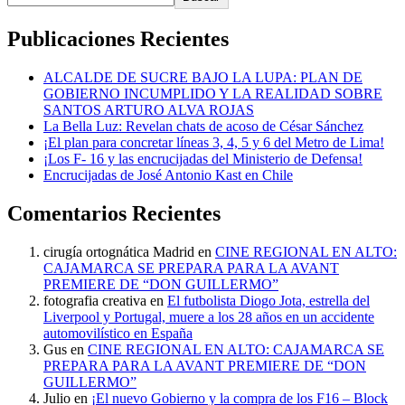
Publicaciones Recientes
ALCALDE DE SUCRE BAJO LA LUPA: PLAN DE
GOBIERNO INCUMPLIDO Y LA REALIDAD SOBRE
SANTOS ARTURO ALVA ROJAS
La Bella Luz: Revelan chats de acoso de César Sánchez
¡El plan para concretar líneas 3, 4, 5 y 6 del Metro de Lima!
¡Los F- 16 y las encrucijadas del Ministerio de Defensa!
Encrucijadas de José Antonio Kast en Chile
Comentarios Recientes
cirugía ortognática Madrid
en
CINE REGIONAL EN ALTO:
CAJAMARCA SE PREPARA PARA LA AVANT
PREMIERE DE “DON GUILLERMO”
fotografia creativa
en
El futbolista Diogo Jota, estrella del
Liverpool y Portugal, muere a los 28 años en un accidente
automovilístico en España
Gus
en
CINE REGIONAL EN ALTO: CAJAMARCA SE
PREPARA PARA LA AVANT PREMIERE DE “DON
GUILLERMO”
Julio
en
¡El nuevo Gobierno y la compra de los F16 – Block