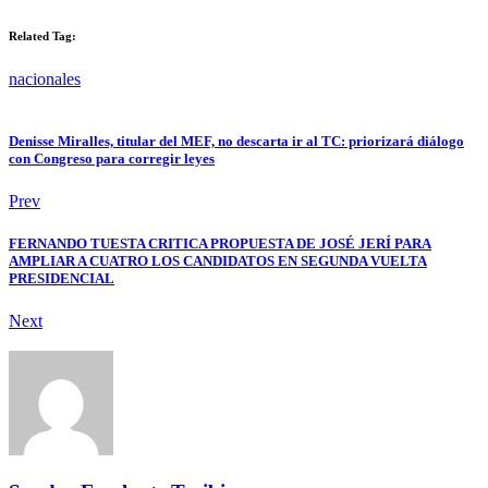
Related Tag:
nacionales
Denisse Miralles, titular del MEF, no descarta ir al TC: priorizará diálogo
con Congreso para corregir leyes
Prev
FERNANDO TUESTA CRITICA PROPUESTA DE JOSÉ JERÍ PARA
AMPLIAR A CUATRO LOS CANDIDATOS EN SEGUNDA VUELTA
PRESIDENCIAL
Next