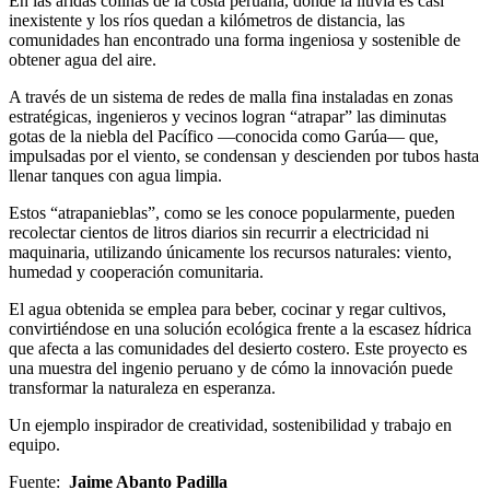
En las áridas colinas de la costa peruana, donde la lluvia es casi
inexistente y los ríos quedan a kilómetros de distancia, las
comunidades han encontrado una forma ingeniosa y sostenible de
obtener agua del aire.
A través de un sistema de redes de malla fina instaladas en zonas
estratégicas, ingenieros y vecinos logran “atrapar” las diminutas
gotas de la niebla del Pacífico —conocida como Garúa— que,
impulsadas por el viento, se condensan y descienden por tubos hasta
llenar tanques con agua limpia.
Estos “atrapanieblas”, como se les conoce popularmente, pueden
recolectar cientos de litros diarios sin recurrir a electricidad ni
maquinaria, utilizando únicamente los recursos naturales: viento,
humedad y cooperación comunitaria.
El agua obtenida se emplea para beber, cocinar y regar cultivos,
convirtiéndose en una solución ecológica frente a la escasez hídrica
que afecta a las comunidades del desierto costero. Este proyecto es
una muestra del ingenio peruano y de cómo la innovación puede
transformar la naturaleza en esperanza.
Un ejemplo inspirador de creatividad, sostenibilidad y trabajo en
equipo.
Fuente:
Jaime Abanto Padilla