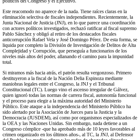
políticos del Congreso y el Ejecutivo.
Este reacomodo no aparece de la nada. Tiene raíces claras en la
eliminación selectiva de fiscales independientes. Recientemente, la
Junta Nacional de Justicia (JNJ), en lo que parece una coordinación
con actores políticos investigados, rechazó ratificar al fiscal supremo
Pablo Sánchez y obligó al retiro de los destacados fiscales
anticorrupción Rafael Vela y José Domingo Pérez. De esta forma, se
liquida por completo la División de Investigación de Delitos de Alta
Complejidad y Corrupción, que perseguía a funcionarios de los
niveles más altos del poder, allanando el camino para la impunidad
total.
Si miramos más hacia atrás, el patrón resulta vergonzoso. Primero
destituyeron a la fiscal de la Nación Delia Espinoza mediante
maniobras legales entre el Congreso, la JNJ y el Tribunal
Constitucional (TC). Luego vino el ascenso irregular de Gálvez,
quien ignoró todas las normas de carrera fiscal, autonomía funcional
y el proceso para elegir a la máxima autoridad del Ministerio
Público. Este ataque a la independencia del Ministerio Público ha
sido alertado por la Asociación de Jueces para la Justicia y la
Democracia (JUSDEM), así como por organismos especializados de
la OEA y las Naciones Unidas. Sin embargo, nada detiene a un
Congreso cómplice -que ha aprobado más de 10 leyes favorables al
crimen organizado en los últimos años-, al TC, la JNJ, al Defensor