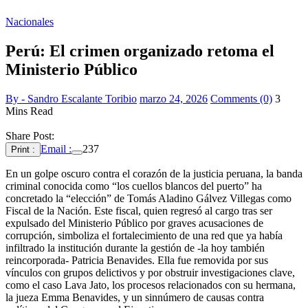
Nacionales
Perú: El crimen organizado retoma el
Ministerio Público
By - Sandro Escalante Toribio
marzo 24, 2026
Comments (0)
3
Mins Read
Share Post:
Email :
237
Print :
En un golpe oscuro contra el corazón de la justicia peruana, la banda
criminal conocida como “los cuellos blancos del puerto” ha
concretado la “elección” de Tomás Aladino Gálvez Villegas como
Fiscal de la Nación. Este fiscal, quien regresó al cargo tras ser
expulsado del Ministerio Público por graves acusaciones de
corrupción, simboliza el fortalecimiento de una red que ya había
infiltrado la institución durante la gestión de -la hoy también
reincorporada- Patricia Benavides. Ella fue removida por sus
vínculos con grupos delictivos y por obstruir investigaciones clave,
como el caso Lava Jato, los procesos relacionados con su hermana,
la jueza Emma Benavides, y un sinnúmero de causas contra