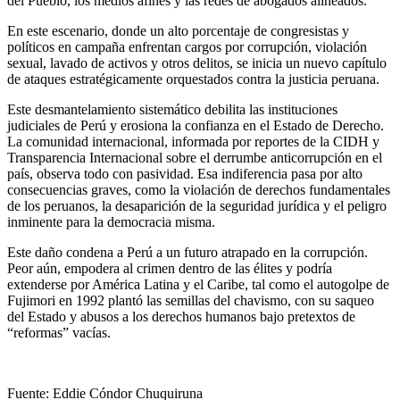
del Pueblo, los medios afines y las redes de abogados alineados.
En este escenario, donde un alto porcentaje de congresistas y
políticos en campaña enfrentan cargos por corrupción, violación
sexual, lavado de activos y otros delitos, se inicia un nuevo capítulo
de ataques estratégicamente orquestados contra la justicia peruana.
Este desmantelamiento sistemático debilita las instituciones
judiciales de Perú y erosiona la confianza en el Estado de Derecho.
La comunidad internacional, informada por reportes de la CIDH y
Transparencia Internacional sobre el derrumbe anticorrupción en el
país, observa todo con pasividad. Esa indiferencia pasa por alto
consecuencias graves, como la violación de derechos fundamentales
de los peruanos, la desaparición de la seguridad jurídica y el peligro
inminente para la democracia misma.
Este daño condena a Perú a un futuro atrapado en la corrupción.
Peor aún, empodera al crimen dentro de las élites y podría
extenderse por América Latina y el Caribe, tal como el autogolpe de
Fujimori en 1992 plantó las semillas del chavismo, con su saqueo
del Estado y abusos a los derechos humanos bajo pretextos de
“reformas” vacías.
Fuente: Eddie Cóndor Chuquiruna