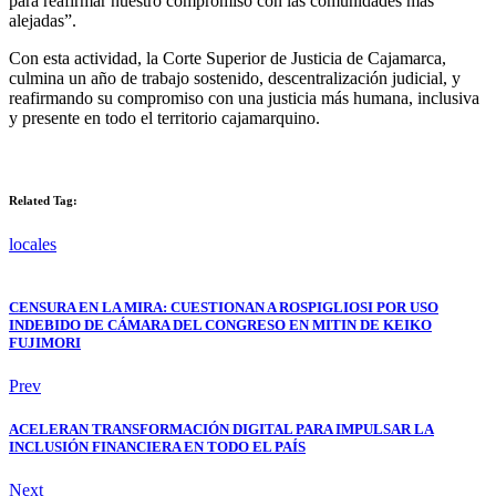
para reafirmar nuestro compromiso con las comunidades más
alejadas”.
Con esta actividad, la Corte Superior de Justicia de Cajamarca,
culmina un año de trabajo sostenido, descentralización judicial, y
reafirmando su compromiso con una justicia más humana, inclusiva
y presente en todo el territorio cajamarquino.
Related Tag:
locales
CENSURA EN LA MIRA: CUESTIONAN A ROSPIGLIOSI POR USO
INDEBIDO DE CÁMARA DEL CONGRESO EN MITIN DE KEIKO
FUJIMORI
Prev
ACELERAN TRANSFORMACIÓN DIGITAL PARA IMPULSAR LA
INCLUSIÓN FINANCIERA EN TODO EL PAÍS
Next