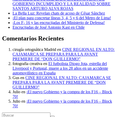
GOBIERNO INCUMPLIDO Y LA REALIDAD SOBRE
SANTOS ARTURO ALVA ROJAS
La Bella Luz: Revelan chats de acoso de César Sánchez
¡El plan para concretar líneas 3, 4, 5 y 6 del Metro de Lima!
¡Los F- 16 y las encrucijadas del Ministerio de Defensa!
Encrucijadas de José Antonio Kast en Chile
Comentarios Recientes
cirugía ortognática Madrid
en
CINE REGIONAL EN ALTO:
CAJAMARCA SE PREPARA PARA LA AVANT
PREMIERE DE “DON GUILLERMO”
fotografia creativa
en
El futbolista Diogo Jota, estrella del
Liverpool y Portugal, muere a los 28 años en un accidente
automovilístico en España
Gus
en
CINE REGIONAL EN ALTO: CAJAMARCA SE
PREPARA PARA LA AVANT PREMIERE DE “DON
GUILLERMO”
Julio
en
¡El nuevo Gobierno y la compra de los F16 – Block
70!
Julio
en
¡El nuevo Gobierno y la compra de los F16 – Block
70!