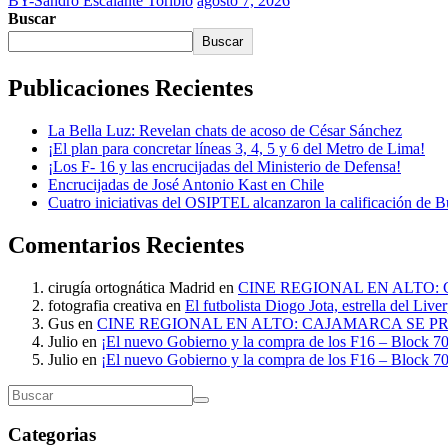
BY-Sandro Escalante Toribio
agosto 7, 2026
Buscar
Buscar
Publicaciones Recientes
La Bella Luz: Revelan chats de acoso de César Sánchez
¡El plan para concretar líneas 3, 4, 5 y 6 del Metro de Lima!
¡Los F- 16 y las encrucijadas del Ministerio de Defensa!
Encrucijadas de José Antonio Kast en Chile
Cuatro iniciativas del OSIPTEL alcanzaron la calificación de 
Comentarios Recientes
cirugía ortognática Madrid
en
CINE REGIONAL EN ALTO:
fotografia creativa
en
El futbolista Diogo Jota, estrella del Liv
Gus
en
CINE REGIONAL EN ALTO: CAJAMARCA SE P
Julio
en
¡El nuevo Gobierno y la compra de los F16 – Block 70
Julio
en
¡El nuevo Gobierno y la compra de los F16 – Block 70
Categorias