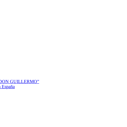
“DON GUILLERMO”
en España