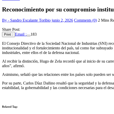
Reconocimiento por su compromiso institu
By - Sandro Escalante Toribio
junio 2, 2026
Comments (0)
2 Mins R
Share Post:
Email :
183
Print :
El Consejo Directivo de la Sociedad Nacional de Industrias (SNI) rec
institucionalidad y el fortalecimiento del país, tal como fue subrayado
industriales, entre ellos el de la defensa nacional.
Al recibir la distinción, Hugo de Zela recordó que al inicio de su car
años”, afirmó.
Asimismo, señaló que las relaciones entre los países solo pueden ser s
Por su parte, Carlos Díaz Dañino resaltó que la seguridad y la defens
estabilidad, la gobernabilidad y las condiciones necesarias para el des
Related Tag: