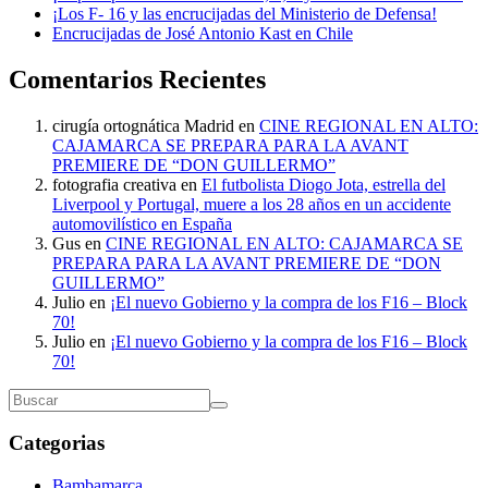
¡Los F- 16 y las encrucijadas del Ministerio de Defensa!
Encrucijadas de José Antonio Kast en Chile
Comentarios Recientes
cirugía ortognática Madrid
en
CINE REGIONAL EN ALTO:
CAJAMARCA SE PREPARA PARA LA AVANT
PREMIERE DE “DON GUILLERMO”
fotografia creativa
en
El futbolista Diogo Jota, estrella del
Liverpool y Portugal, muere a los 28 años en un accidente
automovilístico en España
Gus
en
CINE REGIONAL EN ALTO: CAJAMARCA SE
PREPARA PARA LA AVANT PREMIERE DE “DON
GUILLERMO”
Julio
en
¡El nuevo Gobierno y la compra de los F16 – Block
70!
Julio
en
¡El nuevo Gobierno y la compra de los F16 – Block
70!
Categorias
Bambamarca