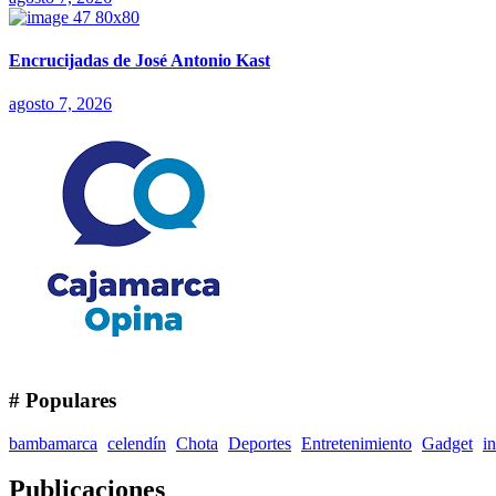
Encrucijadas de José Antonio Kast
agosto 7, 2026
# Populares
bambamarca
celendín
Chota
Deportes
Entretenimiento
Gadget
i
Publicaciones