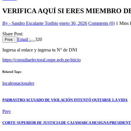
VERIFICA AQUÍ SI ERES MIEMBRO D
By - Sandro Escalante Toribio
enero 30, 2026
Comments (0)
1 Mins 
Share Post:
Email :
320
Print :
Ingresa al enlace y ingresa tu N° de DNI
https://consultaelectoral.onpe.gob.pe/inicio
Related Tags:
locales
nacionales
PADRASTRO ACUSADO DE VIOLACIÓN INTENTÓ QUITARSE LA VIDA
Prev
CORTE SUPERIOR DE JUSTICIA DE CAJAMARCA DESIGNA PRESIDENT