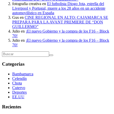
fotografia creativa
en
El futbolista Diogo Jota, estrella del
Liverpool y Portugal, muere a los 28 años en un accidente
automovilístico en España
Gus
en
CINE REGIONAL EN ALTO: CAJAMARCA SE
PREPARA PARA LA AVANT PREMIERE DE “DON
GUILLERMO”
Julio
en
¡El nuevo Gobierno y la compra de los F16 – Block
70!
Julio
en
¡El nuevo Gobierno y la compra de los F16 – Block
70!
Categorias
Bambamarca
Celendín
Chota
Cutervo
Deportes
EE.UU
Recientes