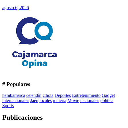
agosto 6, 2026
# Populares
bambamarca
celendín
Chota
Deportes
Entretenimiento
Gadget
internacionales
Jaén
locales
mineria
Movie
nacionales
politica
Sports
Publicaciones