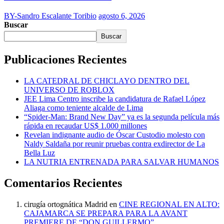
BY-Sandro Escalante Toribio
agosto 6, 2026
Buscar
Buscar
Publicaciones Recientes
LA CATEDRAL DE CHICLAYO DENTRO DEL
UNIVERSO DE ROBLOX
JEE Lima Centro inscribe la candidatura de Rafael López
Aliaga como teniente alcalde de Lima
“Spider-Man: Brand New Day” ya es la segunda película más
rápida en recaudar US$ 1.000 millones
Revelan indignante audio de Óscar Custodio molesto con
Naldy Saldaña por reunir pruebas contra exdirector de La
Bella Luz
LA NUTRIA ENTRENADA PARA SALVAR HUMANOS
Comentarios Recientes
cirugía ortognática Madrid
en
CINE REGIONAL EN ALTO:
CAJAMARCA SE PREPARA PARA LA AVANT
PREMIERE DE “DON GUILLERMO”