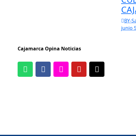
CA
BY-S
junio 
Cajamarca Opina Noticias