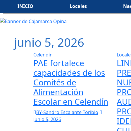
INICIO
Locales
Nac
junio 5, 2026
Celendín
Locale
PAE fortalece
LIN
capacidades de los
PR
Comités de
NU
Alimentación
PR
Escolar en Celendín
AU
PRO
BY-Sandro Escalante Toribio
ID
junio 5, 2026
CU