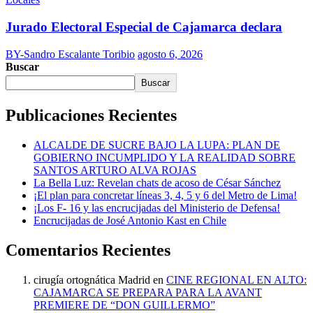
Jurado Electoral Especial de Cajamarca declara
BY-Sandro Escalante Toribio
agosto 6, 2026
Buscar
Buscar
Publicaciones Recientes
ALCALDE DE SUCRE BAJO LA LUPA: PLAN DE
GOBIERNO INCUMPLIDO Y LA REALIDAD SOBRE
SANTOS ARTURO ALVA ROJAS
La Bella Luz: Revelan chats de acoso de César Sánchez
¡El plan para concretar líneas 3, 4, 5 y 6 del Metro de Lima!
¡Los F- 16 y las encrucijadas del Ministerio de Defensa!
Encrucijadas de José Antonio Kast en Chile
Comentarios Recientes
cirugía ortognática Madrid
en
CINE REGIONAL EN ALTO:
CAJAMARCA SE PREPARA PARA LA AVANT
PREMIERE DE “DON GUILLERMO”