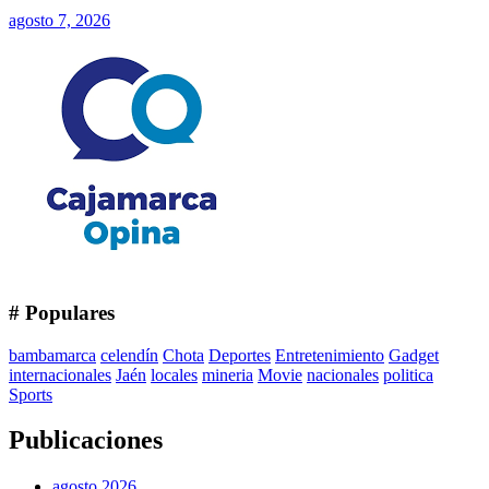
agosto 7, 2026
# Populares
bambamarca
celendín
Chota
Deportes
Entretenimiento
Gadget
internacionales
Jaén
locales
mineria
Movie
nacionales
politica
Sports
Publicaciones
agosto 2026