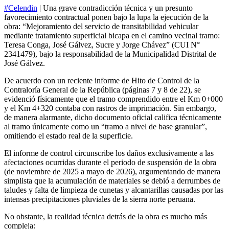
#Celendin
| Una grave contradicción técnica y un presunto
favorecimiento contractual ponen bajo la lupa la ejecución de la
obra: “Mejoramiento del servicio de transitabilidad vehicular
mediante tratamiento superficial bicapa en el camino vecinal tramo:
Teresa Conga, José Gálvez, Sucre y Jorge Chávez” (CUI N°
2341479), bajo la responsabilidad de la Municipalidad Distrital de
José Gálvez.
De acuerdo con un reciente informe de Hito de Control de la
Contraloría General de la República (páginas 7 y 8 de 22), se
evidenció físicamente que el tramo comprendido entre el Km 0+000
y el Km 4+320 contaba con rastros de imprimación. Sin embargo,
de manera alarmante, dicho documento oficial califica técnicamente
al tramo únicamente como un “tramo a nivel de base granular”,
omitiendo el estado real de la superficie.
El informe de control circunscribe los daños exclusivamente a las
afectaciones ocurridas durante el periodo de suspensión de la obra
(de noviembre de 2025 a mayo de 2026), argumentando de manera
simplista que la acumulación de materiales se debió a derrumbes de
taludes y falta de limpieza de cunetas y alcantarillas causadas por las
intensas precipitaciones pluviales de la sierra norte peruana.
No obstante, la realidad técnica detrás de la obra es mucho más
compleja: