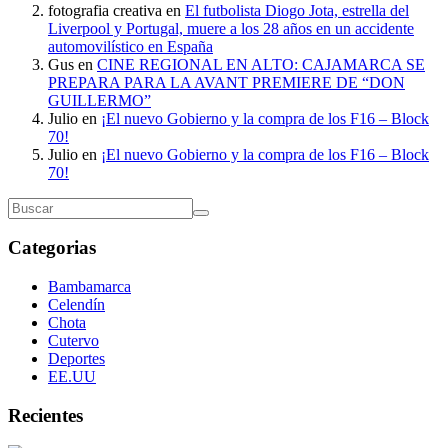
fotografia creativa
en
El futbolista Diogo Jota, estrella del
Liverpool y Portugal, muere a los 28 años en un accidente
automovilístico en España
Gus
en
CINE REGIONAL EN ALTO: CAJAMARCA SE
PREPARA PARA LA AVANT PREMIERE DE “DON
GUILLERMO”
Julio
en
¡El nuevo Gobierno y la compra de los F16 – Block
70!
Julio
en
¡El nuevo Gobierno y la compra de los F16 – Block
70!
Categorias
Bambamarca
Celendín
Chota
Cutervo
Deportes
EE.UU
Recientes