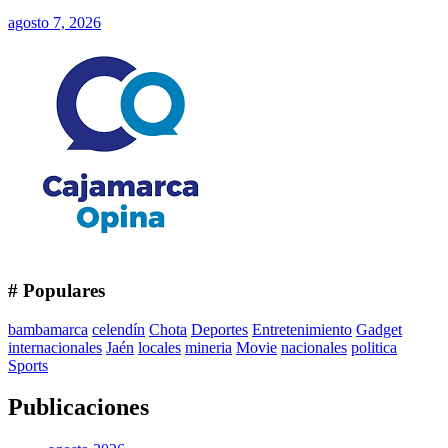
agosto 7, 2026
# Populares
bambamarca
celendín
Chota
Deportes
Entretenimiento
Gadget
internacionales
Jaén
locales
mineria
Movie
nacionales
politica
Sports
Publicaciones