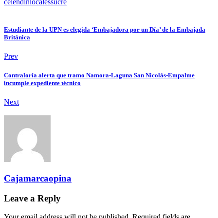
celendín
locales
sucre
Estudiante de la UPN es elegida ‘Embajadora por un Día’ de la Embajada
Británica
Prev
Contraloría alerta que tramo Namora-Laguna San Nicolás-Empalme
incumple expediente técnico
Next
Cajamarcaopina
Leave a Reply
Your email address will not be published. Required fields are