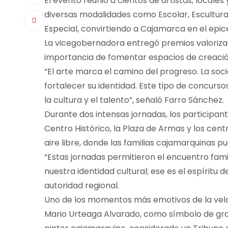
El evento reunió a cientos de artistas, locale
diversas modalidades como Escolar, Escultura
Especial, convirtiendo a Cajamarca en el epice
La vicegobernadora entregó premios valorizad
importancia de fomentar espacios de creación
“El arte marca el camino del progreso. La soc
fortalecer su identidad. Este tipo de concurs
la cultura y el talento”, señaló Farro Sánchez.
Durante dos intensas jornadas, los particip
Centro Histórico, la Plaza de Armas y los cent
aire libre, donde las familias cajamarquinas pu
“Estas jornadas permitieron el encuentro famil
nuestra identidad cultural; ese es el espíritu 
autoridad regional.
Uno de los momentos más emotivos de la velad
Mario Urteaga Alvarado, como símbolo de grat