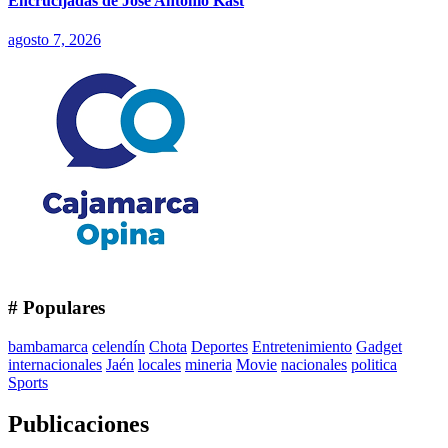
Encrucijadas de José Antonio Kast
agosto 7, 2026
# Populares
bambamarca
celendín
Chota
Deportes
Entretenimiento
Gadget
internacionales
Jaén
locales
mineria
Movie
nacionales
politica
Sports
Publicaciones