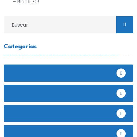
– Block 70!
Categorias
Bambamarca
Celendín
Chota
Cutervo