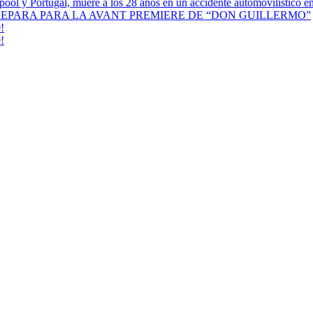
erpool y Portugal, muere a los 28 años en un accidente automovilístico 
REPARA PARA LA AVANT PREMIERE DE “DON GUILLERMO”
!
!