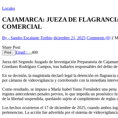
Locales
CAJAMARCA: JUEZA DE FLAGRANCIA
COMERCIAL
By - Sandro Escalante Toribio
diciembre 21, 2025
Comments (0)
2 M
Share Post:
Email :
400
Print :
Jueza del Segundo Juzgado de Investigación Preparatoria de Cajamarc
Giordano Rodríguez Campos, tras hallarlos responsables del delito de
En su decisión, la magistrada declaró legal la detención en flagrancia
por cámaras de videovigilancia y corroborado con la inmediata interve
Como resultado, se impuso a María Isabel Yamo Fernández una pena de 
registra antecedentes penales previos, lo que impedía un pronóstico 
de la libertad suspendida, quedando sujeto al cumplimiento de reglas 
Los hechos ocurrieron el 17 de diciembre de 2025, cuando ambos ingres
pertenencias. La acción fue advertida por el sistema de videovigilanci