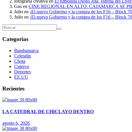
fotografia creativa
en
El futbolista Diogo Jota, estrella del Liv
Gus
en
CINE REGIONAL EN ALTO: CAJAMARCA SE P
Julio
en
¡El nuevo Gobierno y la compra de los F16 – Block 70
Julio
en
¡El nuevo Gobierno y la compra de los F16 – Block 70
Categorias
Bambamarca
Celendín
Chota
Cutervo
Deportes
EE.UU
Recientes
LA CATEDRAL DE CHICLAYO DENTRO
agosto 6, 2026