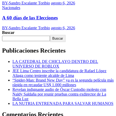
BY-Sandro Escalante Toribio
agosto 6, 2026
Nacionales
A 60 días de las Elecciones
BY-Sandro Escalante Toribio
agosto 6, 2026
Buscar
Buscar
Publicaciones Recientes
LA CATEDRAL DE CHICLAYO DENTRO DEL
UNIVERSO DE ROBLOX
JEE Lima Centro inscribe la candidatura de Rafael López
Aliaga como teniente alcalde de Lima
“Spider-Man: Brand New Day” ya es la segunda película más
rápida en recaudar US$ 1.000 millones
Revelan indignante audio de Óscar Custodio molesto con
Naldy Saldaña por reunir pruebas contra exdirector de La
Bella Luz
LA NUTRIA ENTRENADA PARA SALVAR HUMANOS
Comentarios Recientes