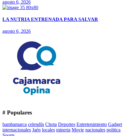
agosto 6, 2026
LA NUTRIA ENTRENADA PARA SALVAR
agosto 6, 2026
# Populares
bambamarca
celendín
Chota
Deportes
Entretenimiento
Gadget
internacionales
Jaén
locales
mineria
Movie
nacionales
politica
Sports