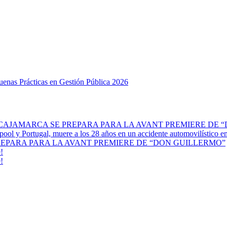
Buenas Prácticas en Gestión Pública 2026
 CAJAMARCA SE PREPARA PARA LA AVANT PREMIERE DE 
erpool y Portugal, muere a los 28 años en un accidente automovilístico 
REPARA PARA LA AVANT PREMIERE DE “DON GUILLERMO”
!
!