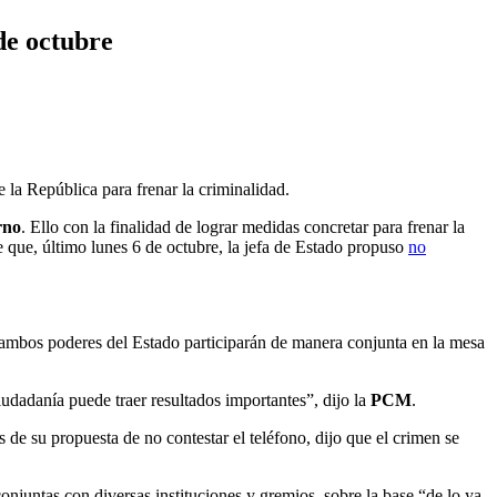
de octubre
e la República para frenar la criminalidad.
rno
. Ello con la finalidad de lograr medidas concretar para frenar la
 que, último lunes 6 de octubre, la jefa de Estado propuso
no
bos poderes del Estado participarán de manera conjunta en la mesa
iudadanía puede traer resultados importantes”, dijo la
PCM
.
de su propuesta de no contestar el teléfono, dijo que el crimen se
juntas con diversas instituciones y gremios, sobre la base “de lo ya