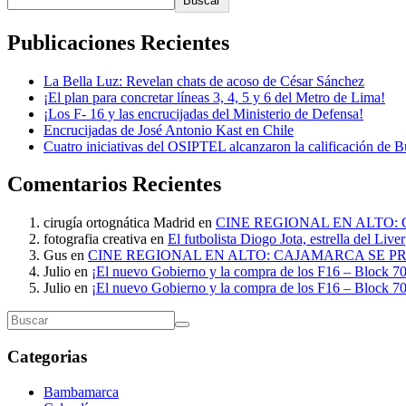
Buscar
Publicaciones Recientes
La Bella Luz: Revelan chats de acoso de César Sánchez
¡El plan para concretar líneas 3, 4, 5 y 6 del Metro de Lima!
¡Los F- 16 y las encrucijadas del Ministerio de Defensa!
Encrucijadas de José Antonio Kast en Chile
Cuatro iniciativas del OSIPTEL alcanzaron la calificación de 
Comentarios Recientes
cirugía ortognática Madrid
en
CINE REGIONAL EN ALTO:
fotografia creativa
en
El futbolista Diogo Jota, estrella del Liv
Gus
en
CINE REGIONAL EN ALTO: CAJAMARCA SE P
Julio
en
¡El nuevo Gobierno y la compra de los F16 – Block 70
Julio
en
¡El nuevo Gobierno y la compra de los F16 – Block 70
Categorias
Bambamarca