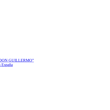
“DON GUILLERMO”
en España