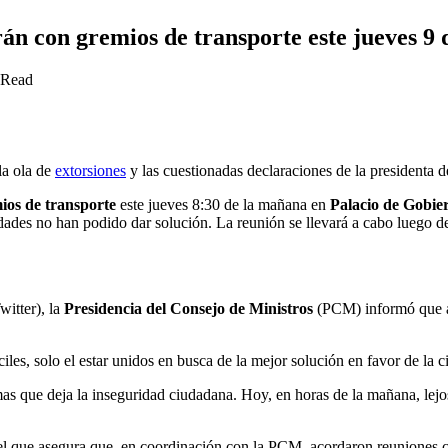
án con gremios de transporte este jueves 9 
 Read
la ola de
extorsiones
y las cuestionadas declaraciones de la presidenta d
ios de transporte
este jueves 8:30 de la mañana en
Palacio de Gobie
dades no han podido dar solución. La reunión se llevará a cabo luego de
itter), la
Presidencia del Consejo de Ministros
(PCM) informó que am
iles, solo el estar unidos en busca de la mejor solución en favor de la c
as que deja la inseguridad ciudadana. Hoy, en horas de la mañana, lejos 
 que asegura que, en coordinación con la PCM, acordaron reuniones con