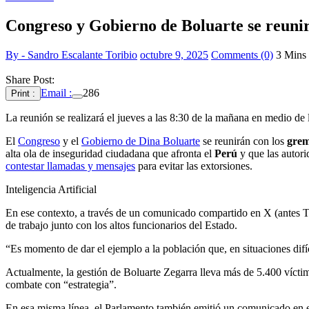
Congreso y Gobierno de Boluarte se reunir
By - Sandro Escalante Toribio
octubre 9, 2025
Comments (0)
3 Mins
Share Post:
Email :
286
Print :
La reunión se realizará el jueves a las 8:30 de la mañana en medio de 
El
Congreso
y el
Gobierno de Dina Boluarte
se reunirán con los
grem
alta ola de inseguridad ciudadana que afronta el
Perú
y que las autori
contestar llamadas y mensajes
para evitar las extorsiones.
Inteligencia Artificial
En ese contexto, a través de un comunicado compartido en X (antes Tw
de trabajo junto con los altos funcionarios del Estado.
“Es momento de dar el ejemplo a la población que, en situaciones difíc
Actualmente, la gestión de Boluarte Zegarra lleva más de 5.400 víctim
combate con “estrategia”.
En esa misma línea, el Parlamento también emitió un comunicado en el