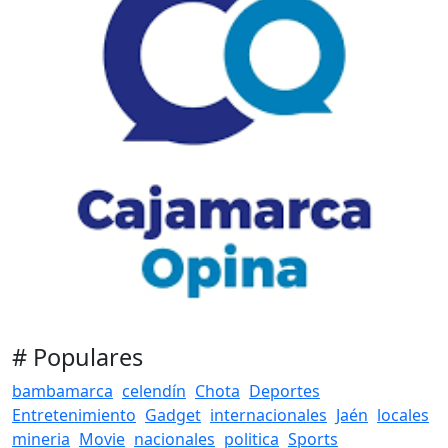
# Populares
bambamarca
celendín
Chota
Deportes
Entretenimiento
Gadget
internacionales
Jaén
locales
mineria
Movie
nacionales
politica
Sports