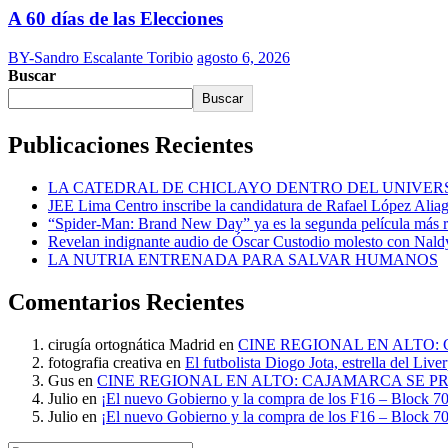
A 60 días de las Elecciones
BY-Sandro Escalante Toribio
agosto 6, 2026
Buscar
Buscar
Publicaciones Recientes
LA CATEDRAL DE CHICLAYO DENTRO DEL UNIVER
JEE Lima Centro inscribe la candidatura de Rafael López Alia
“Spider-Man: Brand New Day” ya es la segunda película más r
Revelan indignante audio de Óscar Custodio molesto con Naldy
LA NUTRIA ENTRENADA PARA SALVAR HUMANOS
Comentarios Recientes
cirugía ortognática Madrid
en
CINE REGIONAL EN ALTO:
fotografia creativa
en
El futbolista Diogo Jota, estrella del Liv
Gus
en
CINE REGIONAL EN ALTO: CAJAMARCA SE P
Julio
en
¡El nuevo Gobierno y la compra de los F16 – Block 70
Julio
en
¡El nuevo Gobierno y la compra de los F16 – Block 70