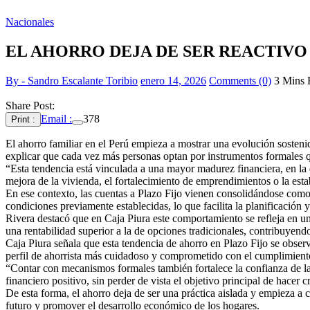
Nacionales
EL AHORRO DEJA DE SER REACTIVO
By - Sandro Escalante Toribio
enero 14, 2026
Comments (0)
3 Mins 
Share Post:
Email :
378
Print :
El ahorro familiar en el Perú empieza a mostrar una evolución sosteni
explicar que cada vez más personas optan por instrumentos formales q
“Esta tendencia está vinculada a una mayor madurez financiera, en la 
mejora de la vivienda, el fortalecimiento de emprendimientos o la estab
En ese contexto, las cuentas a Plazo Fijo vienen consolidándose como u
condiciones previamente establecidas, lo que facilita la planificación 
Rivera destacó que en Caja Piura este comportamiento se refleja en 
una rentabilidad superior a la de opciones tradicionales, contribuyen
Caja Piura señala que esta tendencia de ahorro en Plazo Fijo se observa
perfil de ahorrista más cuidadoso y comprometido con el cumplimiento
“Contar con mecanismos formales también fortalece la confianza de las 
financiero positivo, sin perder de vista el objetivo principal de hacer 
De esta forma, el ahorro deja de ser una práctica aislada y empieza a 
futuro y promover el desarrollo económico de los hogares.