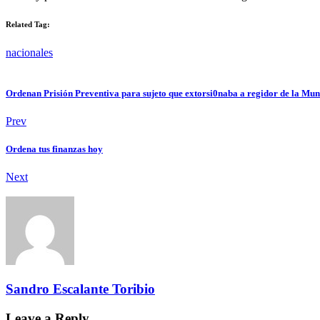
Related Tag:
nacionales
Ordenan Prisión Preventiva para sujeto que extorsi0naba a regidor de la M
Prev
Ordena tus finanzas hoy
Next
Sandro Escalante Toribio
Leave a Reply