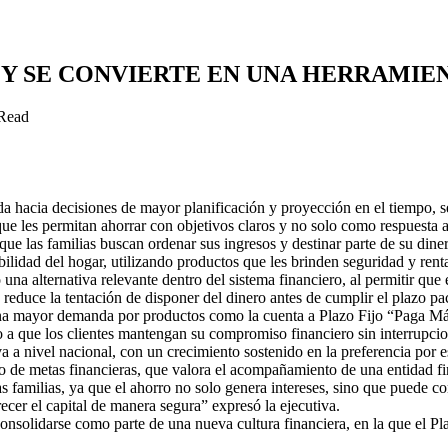
 Y SE CONVIERTE EN UNA HERRAMIE
Read
da hacia decisiones de mayor planificación y proyección en el tiempo, 
ue les permitan ahorrar con objetivos claros y no solo como respuesta 
que las familias buscan ordenar sus ingresos y destinar parte de su dine
ilidad del hogar, utilizando productos que les brinden seguridad y rentab
na alternativa relevante dentro del sistema financiero, al permitir que
y reduce la tentación de disponer del dinero antes de cumplir el plazo pa
una mayor demanda por productos como la cuenta a Plazo Fijo “Paga Más
do a que los clientes mantengan su compromiso financiero sin interrupcio
 a nivel nacional, con un crecimiento sostenido en la preferencia por est
 de metas financieras, que valora el acompañamiento de una entidad fi
familias, ya que el ahorro no solo genera intereses, sino que puede conv
crecer el capital de manera segura” expresó la ejecutiva.
consolidarse como parte de una nueva cultura financiera, en la que el Pl