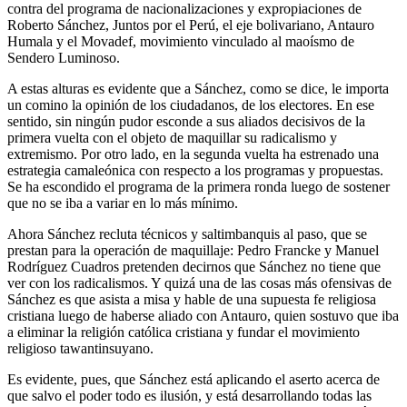
contra del programa de nacionalizaciones y expropiaciones de
Roberto Sánchez, Juntos por el Perú, el eje bolivariano, Antauro
Humala y el Movadef, movimiento vinculado al maoísmo de
Sendero Luminoso.
A estas alturas es evidente que a Sánchez, como se dice, le importa
un comino la opinión de los ciudadanos, de los electores. En ese
sentido, sin ningún pudor esconde a sus aliados decisivos de la
primera vuelta con el objeto de maquillar su radicalismo y
extremismo. Por otro lado, en la segunda vuelta ha estrenado una
estrategia camaleónica con respecto a los programas y propuestas.
Se ha escondido el programa de la primera ronda luego de sostener
que no se iba a variar en lo más mínimo.
Ahora Sánchez recluta técnicos y saltimbanquis al paso, que se
prestan para la operación de maquillaje: Pedro Francke y Manuel
Rodríguez Cuadros pretenden decirnos que Sánchez no tiene que
ver con los radicalismos. Y quizá una de las cosas más ofensivas de
Sánchez es que asista a misa y hable de una supuesta fe religiosa
cristiana luego de haberse aliado con Antauro, quien sostuvo que iba
a eliminar la religión católica cristiana y fundar el movimiento
religioso tawantinsuyano.
Es evidente, pues, que Sánchez está aplicando el aserto acerca de
que salvo el poder todo es ilusión, y está desarrollando todas las