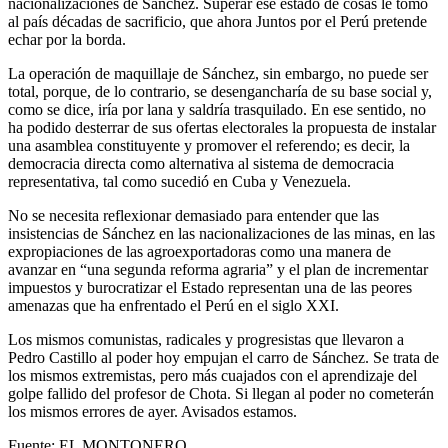
nacionalizaciones de Sánchez. Superar ese estado de cosas le tomó
al país décadas de sacrificio, que ahora Juntos por el Perú pretende
echar por la borda.
La operación de maquillaje de Sánchez, sin embargo, no puede ser
total, porque, de lo contrario, se desengancharía de su base social y,
como se dice, iría por lana y saldría trasquilado. En ese sentido, no
ha podido desterrar de sus ofertas electorales la propuesta de instalar
una asamblea constituyente y promover el referendo; es decir, la
democracia directa como alternativa al sistema de democracia
representativa, tal como sucedió en Cuba y Venezuela.
No se necesita reflexionar demasiado para entender que las
insistencias de Sánchez en las nacionalizaciones de las minas, en las
expropiaciones de las agroexportadoras como una manera de
avanzar en “una segunda reforma agraria” y el plan de incrementar
impuestos y burocratizar el Estado representan una de las peores
amenazas que ha enfrentado el Perú en el siglo XXI.
Los mismos comunistas, radicales y progresistas que llevaron a
Pedro Castillo al poder hoy empujan el carro de Sánchez. Se trata de
los mismos extremistas, pero más cuajados con el aprendizaje del
golpe fallido del profesor de Chota. Si llegan al poder no cometerán
los mismos errores de ayer. Avisados estamos.
Fuente: EL MONTONERO