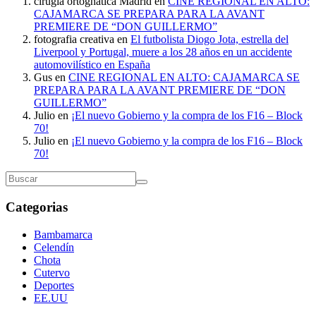
cirugía ortognática Madrid
en
CINE REGIONAL EN ALTO:
CAJAMARCA SE PREPARA PARA LA AVANT
PREMIERE DE “DON GUILLERMO”
fotografia creativa
en
El futbolista Diogo Jota, estrella del
Liverpool y Portugal, muere a los 28 años en un accidente
automovilístico en España
Gus
en
CINE REGIONAL EN ALTO: CAJAMARCA SE
PREPARA PARA LA AVANT PREMIERE DE “DON
GUILLERMO”
Julio
en
¡El nuevo Gobierno y la compra de los F16 – Block
70!
Julio
en
¡El nuevo Gobierno y la compra de los F16 – Block
70!
Categorias
Bambamarca
Celendín
Chota
Cutervo
Deportes
EE.UU