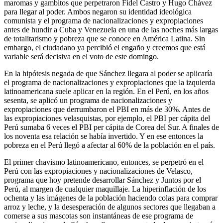
maromas y gambitos que perpetraron Fidel Castro y Hugo Chávez
para llegar al poder. Ambos negaron su identidad ideológica
comunista y el programa de nacionalizaciones y expropiaciones
antes de hundir a Cuba y Venezuela en una de las noches más largas
de totalitarismo y pobreza que se conoce en América Latina. Sin
embargo, el ciudadano ya percibió el engaño y creemos que está
variable será decisiva en el voto de este domingo.
En la hipótesis negada de que Sánchez llegara al poder se aplicaría
el programa de nacionalizaciones y expropiaciones que la izquierda
latinoamericana suele aplicar en la región. En el Perú, en los años
sesenta, se aplicó un programa de nacionalizaciones y
expropiaciones que derrumbaron el PBI en más de 30%. Antes de
las expropiaciones velasquistas, por ejemplo, el PBI per cápita del
Perú sumaba 6 veces el PBI per cápita de Corea del Sur. A finales de
los noventa esa relación se había invertido. Y en ese entonces la
pobreza en el Perú llegó a afectar al 60% de la población en el país.
El primer chavismo latinoamericano, entonces, se perpetró en el
Perú con las expropiaciones y nacionalizaciones de Velasco,
programa que hoy pretende desarrollar Sánchez y Juntos por el
Perú, al margen de cualquier maquillaje. La hiperinflación de los
ochenta y las imágenes de la población haciendo colas para comprar
arroz y leche, y la desesperación de algunos sectores que llegaban a
comerse a sus mascotas son instantáneas de ese programa de