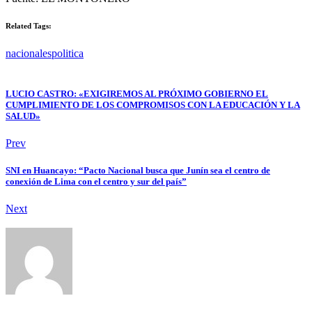
Related Tags:
nacionales
politica
LUCIO CASTRO: «EXIGIREMOS AL PRÓXIMO GOBIERNO EL
CUMPLIMIENTO DE LOS COMPROMISOS CON LA EDUCACIÓN Y LA
SALUD»
Prev
SNI en Huancayo: “Pacto Nacional busca que Junín sea el centro de
conexión de Lima con el centro y sur del país”
Next