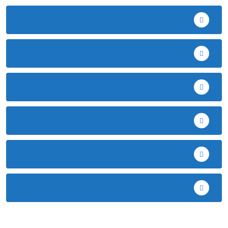
Bambamarca
Celendín
Chota
Cutervo
Deportes
EE.UU