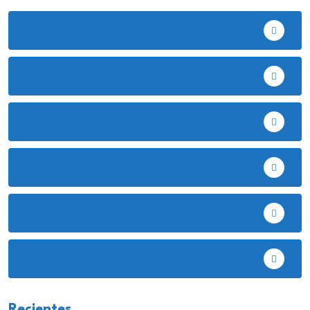
Bambamarca
Celendín
Chota
Cutervo
Deportes
EE.UU
Recientes