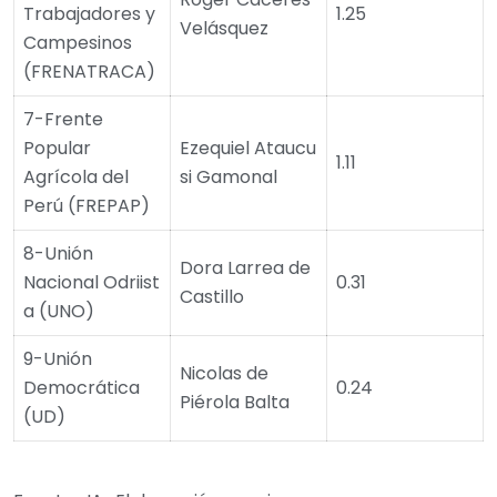
Trabajadores y
1.25
Velásquez
Campesinos
(FRENATRACA)
7-Frente
Popular
Ezequiel Ataucu
1.11
Agrícola del
si Gamonal
Perú (FREPAP)
8-Unión
Dora Larrea de
Nacional Odriist
0.31
Castillo
a (UNO)
9-Unión
Nicolas de
Democrática
0.24
Piérola Balta
(UD)