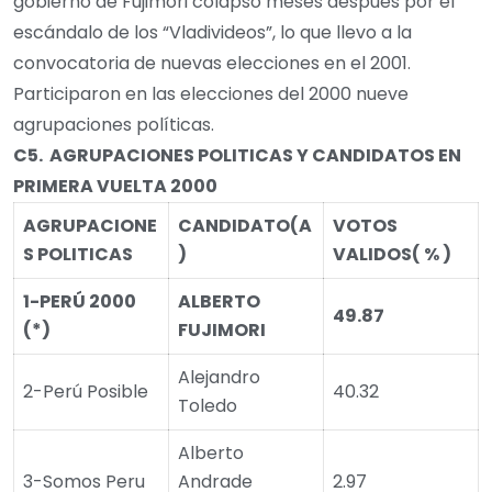
gobierno de Fujimori colapsó meses después por el
escándalo de los “Vladivideos”, lo que llevo a la
convocatoria de nuevas elecciones en el 2001.
Participaron en las elecciones del 2000 nueve
agrupaciones políticas.
C5.
AGRUPACIONES POLITICAS Y CANDIDATOS EN
PRIMERA VUELTA 2000
AGRUPACIONE
CANDIDATO
(A
VOTOS
S POLITICAS
)
VALIDOS
( % )
1-PERÚ 2000
ALBERTO
49.87
(*)
FUJIMORI
Alejandro
2-Perú Posible
40.32
Toledo
Alberto
3-Somos Peru
Andrade
2.97