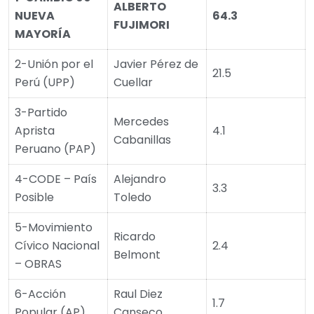
ALBERTO
NUEVA
64.3
FUJIMORI
MAYORÍA
2-Unión por el
Javier Pérez de
21.5
Perú (UPP)
Cuellar
3-Partido
Mercedes
Aprista
4.1
Cabanillas
Peruano (PAP)
4-CODE – País
Alejandro
3.3
Posible
Toledo
5-Movimiento
Ricardo
Cívico Nacional
2.4
Belmont
– OBRAS
6-Acción
Raul Diez
1.7
Popular (AP)
Canseco