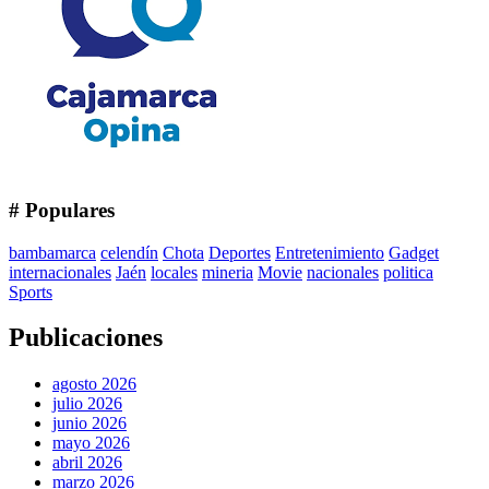
# Populares
bambamarca
celendín
Chota
Deportes
Entretenimiento
Gadget
internacionales
Jaén
locales
mineria
Movie
nacionales
politica
Sports
Publicaciones
agosto 2026
julio 2026
junio 2026
mayo 2026
abril 2026
marzo 2026