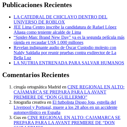
Publicaciones Recientes
LA CATEDRAL DE CHICLAYO DENTRO DEL
UNIVERSO DE ROBLOX
JEE Lima Centro inscribe la candidatura de Rafael López
Aliaga como teniente alcalde de Lima
“Spider-Man: Brand New Day” ya es la segunda película más
rápida en recaudar US$ 1.000 millones
Revelan indignante audio de Óscar Custodio molesto con
Naldy Saldaña por reunir pruebas contra exdirector de La
Bella Luz
LA NUTRIA ENTRENADA PARA SALVAR HUMANOS
Comentarios Recientes
cirugía ortognática Madrid
en
CINE REGIONAL EN ALTO:
CAJAMARCA SE PREPARA PARA LA AVANT
PREMIERE DE “DON GUILLERMO”
fotografia creativa
en
El futbolista Diogo Jota, estrella del
Liverpool y Portugal, muere a los 28 años en un accidente
automovilístico en España
Gus
en
CINE REGIONAL EN ALTO: CAJAMARCA SE
PREPARA PARA LA AVANT PREMIERE DE “DON