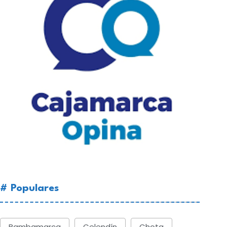
# Populares
Bambamarca
Celendín
Chota