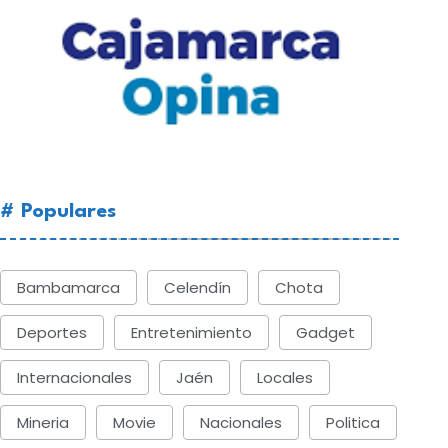
# Populares
Bambamarca
Celendín
Chota
Deportes
Entretenimiento
Gadget
Internacionales
Jaén
Locales
Mineria
Movie
Nacionales
Politica