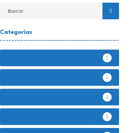
Categorias
Bambamarca
Celendín
Chota
Cutervo