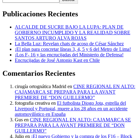
Publicaciones Recientes
ALCALDE DE SUCRE BAJO LA LUPA: PLAN DE
GOBIERNO INCUMPLIDO Y LA REALIDAD SOBRE
SANTOS ARTURO ALVA ROJAS
La Bella Luz: Revelan chats de acoso de César Sánchez
¡El plan para concretar líneas 3, 4, 5 y 6 del Metro de Lima!
¡Los F- 16 y las encrucijadas del Ministerio de Defensa!
Encrucijadas de José Antonio Kast en Chile
Comentarios Recientes
cirugía ortognática Madrid
en
CINE REGIONAL EN ALTO:
CAJAMARCA SE PREPARA PARA LA AVANT
PREMIERE DE “DON GUILLERMO”
fotografia creativa
en
El futbolista Diogo Jota, estrella del
Liverpool y Portugal, muere a los 28 años en un accidente
automovilístico en España
Gus
en
CINE REGIONAL EN ALTO: CAJAMARCA SE
PREPARA PARA LA AVANT PREMIERE DE “DON
GUILLERMO”
Julio
en
¡El nuevo Gobierno y la compra de los F16 – Block